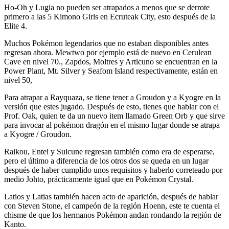
Ho-Oh y Lugia no pueden ser atrapados a menos que se derrote
primero a las 5 Kimono Girls en Ecruteak City, esto después de la
Elite 4.
Muchos Pokémon legendarios que no estaban disponibles antes
regresan ahora. Mewtwo por ejemplo está de nuevo en Cerulean
Cave en nivel 70., Zapdos, Moltres y Articuno se encuentran en la
Power Plant, Mt. Silver y Seafom Island respectivamente, están en
nivel 50,
Para atrapar a Rayquaza, se tiene tener a Groudon y a Kyogre en la
versión que estes jugado. Después de esto, tienes que hablar con el
Prof. Oak, quien te da un nuevo item llamado Green Orb y que sirve
para invocar al pokémon dragón en el mismo lugar donde se atrapa
a Kyogre / Groudon.
Raikou, Entei y Suicune regresan también como era de esperarse,
pero el último a diferencia de los otros dos se queda en un lugar
después de haber cumplido unos requisitos y haberlo correteado por
medio Johto, prácticamente igual que en Pokémon Crystal.
Latios y Latias también hacen acto de aparición, después de hablar
con Steven Stone, el campeón de la región Hoenn, este te cuenta el
chisme de que los hermanos Pokémon andan rondando la región de
Kanto.