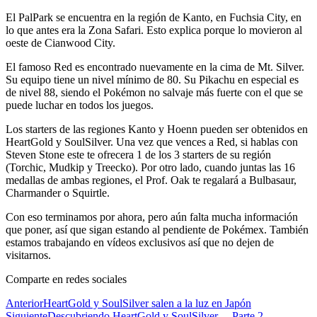
El PalPark se encuentra en la región de Kanto, en Fuchsia City, en
lo que antes era la Zona Safari. Esto explica porque lo movieron al
oeste de Cianwood City.
El famoso Red es encontrado nuevamente en la cima de Mt. Silver.
Su equipo tiene un nivel mínimo de 80. Su Pikachu en especial es
de nivel 88, siendo el Pokémon no salvaje más fuerte con el que se
puede luchar en todos los juegos.
Los starters de las regiones Kanto y Hoenn pueden ser obtenidos en
HeartGold y SoulSilver. Una vez que vences a Red, si hablas con
Steven Stone este te ofrecera 1 de los 3 starters de su región
(Torchic, Mudkip y Treecko). Por otro lado, cuando juntas las 16
medallas de ambas regiones, el Prof. Oak te regalará a Bulbasaur,
Charmander o Squirtle.
Con eso terminamos por ahora, pero aún falta mucha información
que poner, así que sigan estando al pendiente de Pokémex. También
estamos trabajando en vídeos exclusivos así que no dejen de
visitarnos.
Comparte en redes sociales
Anterior
HeartGold y SoulSilver salen a la luz en Japón
Siguiente
Descubriendo HeartGold y SoulSilver… Parte 2