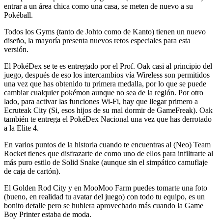
entrar a un área chica como una casa, se meten de nuevo a su
Pokéball.
Todos los Gyms (tanto de Johto como de Kanto) tienen un nuevo
diseño, la mayoría presenta nuevos retos especiales para esta
versión.
El PokéDex se te es entregado por el Prof. Oak casi al principio del
juego, después de eso los intercambios vía Wireless son permitidos
una vez que has obtenido tu primera medalla, por lo que se puede
cambiar cualquier pokémon aunque no sea de la región. Por otro
lado, para activar las funciones Wi-Fi, hay que llegar primero a
Ecruteak City (Si, esos hijos de su mal dormir de GameFreak). Oak
también te entrega el PokéDex Nacional una vez que has derrotado
a la Elite 4.
En varios puntos de la historia cuando te encuentras al (Neo) Team
Rocket tienes que disfrazarte de como uno de ellos para infiltrarte al
más puro estilo de Solid Snake (aunque sin el simpático camuflaje
de caja de cartón).
El Golden Rod City y en MooMoo Farm puedes tomarte una foto
(bueno, en realidad tu avatar del juego) con todo tu equipo, es un
bonito detalle pero se hubiera aprovechado más cuando la Game
Boy Printer estaba de moda.