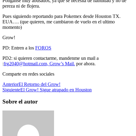
Ponganse muy abusados, ya que se necesita de habilidad y no de
pereza ni de flojera.
Pues siguiendo reportando para Pokemex desde Houston TX.
EUA…. (que quieren, me cambiaron de vuelo en el ultimo
momento)
Grow!
PD: Entren a los
FOROS
PD2: si quieren contactarme, mandenme un mail a
:
frg2040@hotmail.com, Grow’s Mail.
por ahora.
Comparte en redes sociales
Anterior
El Retorno del Grow!
Siguiente
El Grow! Sigue atrapado en Houston
Sobre el autor