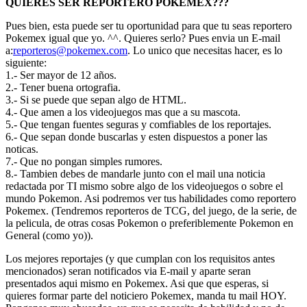
QUIERES SER REPORTERO POKEMEX???
Pues bien, esta puede ser tu oportunidad para que tu seas reportero
Pokemex igual que yo. ^^. Quieres serlo? Pues envia un E-mail
a:
reporteros@pokemex.com
. Lo unico que necesitas hacer, es lo
siguiente:
1.- Ser mayor de 12 años.
2.- Tener buena ortografia.
3.- Si se puede que sepan algo de HTML.
4.- Que amen a los videojuegos mas que a su mascota.
5.- Que tengan fuentes seguras y comfiables de los reportajes.
6.- Que sepan donde buscarlas y esten dispuestos a poner las
noticas.
7.- Que no pongan simples rumores.
8.- Tambien debes de mandarle junto con el mail una noticia
redactada por TI mismo sobre algo de los videojuegos o sobre el
mundo Pokemon. Asi podremos ver tus habilidades como reportero
Pokemex. (Tendremos reporteros de TCG, del juego, de la serie, de
la pelicula, de otras cosas Pokemon o preferiblemente Pokemon en
General (como yo)).
Los mejores reportajes (y que cumplan con los requisitos antes
mencionados) seran notificados via E-mail y aparte seran
presentados aqui mismo en Pokemex. Asi que que esperas, si
quieres formar parte del noticiero Pokemex, manda tu mail HOY.