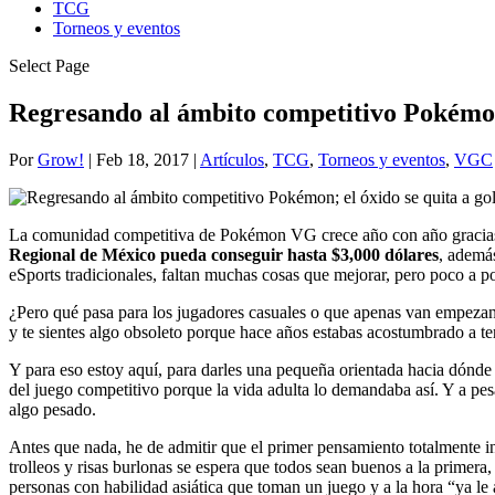
TCG
Torneos y eventos
Select Page
Regresando al ámbito competitivo Pokémon;
Por
Grow!
|
Feb 18, 2017
|
Artículos
,
TCG
,
Torneos y eventos
,
VGC
La comunidad competitiva de Pokémon VG crece año con año gracias a 
Regional de México pueda conseguir hasta $3,000 dólares
, ademá
eSports tradicionales, faltan muchas cosas que mejorar, pero poco a p
¿Pero qué pasa para los jugadores casuales o que apenas van empeza
y te sientes algo obsoleto porque hace años estabas acostumbrado a te
Y para eso estoy aquí, para darles una pequeña orientada hacia dónde
del juego competitivo porque la vida adulta lo demandaba así. Y a pe
algo pesado.
Antes que nada, he de admitir que el primer pensamiento totalmente i
trolleos y risas burlonas se espera que todos sean buenos a la primer
personas con habilidad asiática que toman un juego y a la hora “ya le