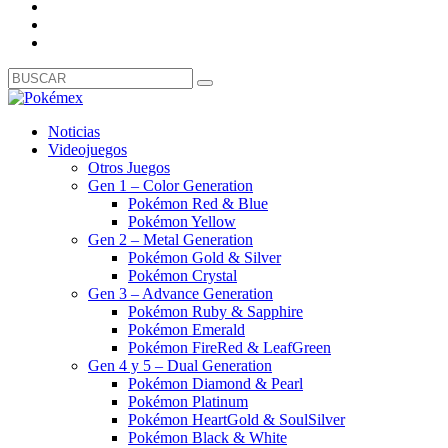
Noticias
Videojuegos
Otros Juegos
Gen 1 – Color Generation
Pokémon Red & Blue
Pokémon Yellow
Gen 2 – Metal Generation
Pokémon Gold & Silver
Pokémon Crystal
Gen 3 – Advance Generation
Pokémon Ruby & Sapphire
Pokémon Emerald
Pokémon FireRed & LeafGreen
Gen 4 y 5 – Dual Generation
Pokémon Diamond & Pearl
Pokémon Platinum
Pokémon HeartGold & SoulSilver
Pokémon Black & White