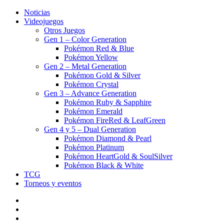
Noticias
Videojuegos
Otros Juegos
Gen 1 – Color Generation
Pokémon Red & Blue
Pokémon Yellow
Gen 2 – Metal Generation
Pokémon Gold & Silver
Pokémon Crystal
Gen 3 – Advance Generation
Pokémon Ruby & Sapphire
Pokémon Emerald
Pokémon FireRed & LeafGreen
Gen 4 y 5 – Dual Generation
Pokémon Diamond & Pearl
Pokémon Platinum
Pokémon HeartGold & SoulSilver
Pokémon Black & White
TCG
Torneos y eventos