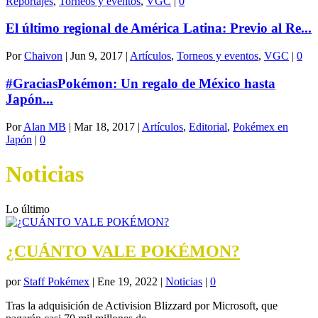
Reportajes
,
Torneos y eventos
,
VGC
|
0
El último regional de América Latina: Previo al Re...
Por
Chaivon
|
Jun 9, 2017
|
Artículos
,
Torneos y eventos
,
VGC
|
0
#GraciasPokémon: Un regalo de México hasta
Japón...
Por
Alan MB
|
Mar 18, 2017
|
Artículos
,
Editorial
,
Pokémex en
Japón
|
0
Noticias
Lo último
¿CUÁNTO VALE POKÉMON?
por
Staff Pokémex
|
Ene 19, 2022
|
Noticias
|
0
Tras la adquisición de Activision Blizzard por Microsoft, que