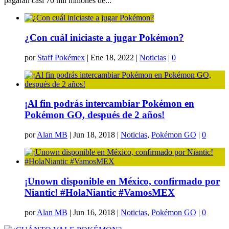
pagarán casi 70 mil millones de...
¿Con cuál iniciaste a jugar Pokémon?
por
Staff Pokémex
|
Ene 18, 2022
|
Noticias
|
0
¡Al fin podrás intercambiar Pokémon en
Pokémon GO, después de 2 años!
por
Alan MB
|
Jun 18, 2018
|
Noticias
,
Pokémon GO
|
0
¡Unown disponible en México, confirmado por
Niantic! #HolaNiantic #VamosMEX
por
Alan MB
|
Jun 16, 2018
|
Noticias
,
Pokémon GO
|
0