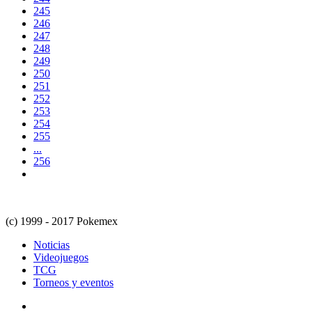
245
246
247
248
249
250
251
252
253
254
255
...
256
(c) 1999 - 2017 Pokemex
Noticias
Videojuegos
TCG
Torneos y eventos