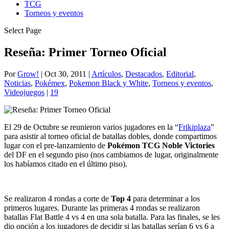
TCG
Torneos y eventos
Select Page
Reseña: Primer Torneo Oficial
Por
Grow!
|
Oct 30, 2011
|
Artículos
,
Destacados
,
Editorial
,
Noticias
,
Pokémex
,
Pokemon Black y White
,
Torneos y eventos
,
Videojuegos
|
19
El 29 de Octubre se reunieron varios jugadores en la “
Frikiplaza
”
para asistir al torneo oficial de batallas dobles, donde compartimos
lugar con el pre-lanzamiento de
Pokémon TCG Noble Victories
del DF en el segundo piso (nos cambiamos de lugar, originalmente
los habíamos citado en el último piso).
Se realizaron 4 rondas a corte de
Top 4
para determinar a los
primeros lugares. Durante las primeras 4 rondas se realizaron
batallas Flat Battle 4 vs 4 en una sola batalla. Para las finales, se les
dio opción a los jugadores de decidir si las batallas serían 6 vs 6 a