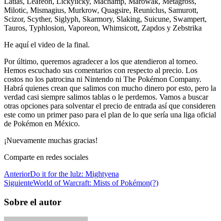
Latias, Leafeon, Lickylicky, Machamp, Marowak, Metagross,
Milotic, Mismagius, Murkrow, Quagsire, Reuniclus, Samurott,
Scizor, Scyther, Siglyph, Skarmory, Slaking, Suicune, Swampert,
Tauros, Typhlosion, Vaporeon, Whimsicott, Zapdos y Zebstrika
He aquí el video de la final.
Por último, queremos agradecer a los que atendieron al torneo.
Hemos escuchado sus comentarios con respecto al precio. Los
costos no los patrocina ni Nintendo ni The Pokémon Company.
Habrá quienes crean que salimos con mucho dinero por esto, pero la
verdad casi siempre salimos tablas o le perdemos. Vamos a buscar
otras opciones para solventar el precio de entrada así que consideren
este como un primer paso para el plan de lo que sería una liga oficial
de Pokémon en México.
¡Nuevamente muchas gracias!
Comparte en redes sociales
Anterior
Do it for the lulz: Mightyena
Siguiente
World of Warcraft: Mists of Pokémon(?)
Sobre el autor