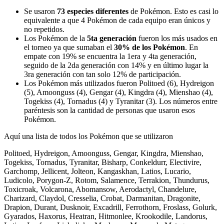
Se usaron
73 especies diferentes
de Pokémon. Esto es casi lo
equivalente a que 4 Pokémon de cada equipo eran únicos y
no repetidos.
Los Pokémon de la
5ta generación
fueron los más usados en
el torneo ya que sumaban el
30% de los Pokémon
. En
empate con 19% se encuentra la 1era y 4ta generación,
seguido de la 2da generación con 14% y en último lugar la
3ra generación con tan solo 12% de participación.
Los Pokémon más utilizados fueron Politoed (6), Hydreigon
(5), Amoonguss (4), Gengar (4), Kingdra (4), Mienshao (4),
Togekiss (4), Tornadus (4) y Tyranitar (3). Los números entre
paréntesis son la cantidad de personas que usaron esos
Pokémon.
Aquí una lista de todos los Pokémon que se utilizaron
Politoed, Hydreigon, Amoonguss, Gengar, Kingdra, Mienshao,
Togekiss, Tornadus, Tyranitar, Bisharp, Conkeldurr, Electivire,
Garchomp, Jellicent, Jolteon, Kangaskhan, Latios, Lucario,
Ludicolo, Porygon-Z, Rotom, Salamence, Terrakion, Thundurus,
Toxicroak, Volcarona, Abomansow, Aerodactyl, Chandelure,
Charizard, Claydol, Cresselia, Crobat, Darmanitan, Dragonite,
Drapion, Durant, Dusknoir, Excadrill, Ferrothorn, Froslass, Golurk,
Gyarados, Haxorus, Heatran, Hitmonlee, Krookodile, Landorus,