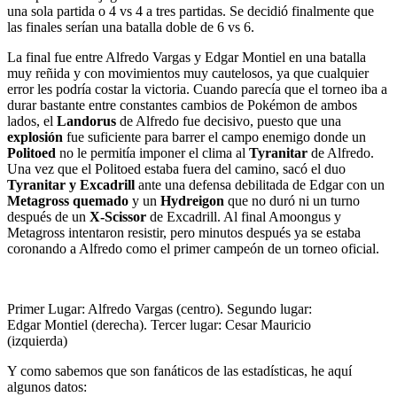
una sola partida o 4 vs 4 a tres partidas. Se decidió finalmente que
las finales serían una batalla doble de 6 vs 6.
La final fue entre Alfredo Vargas y Edgar Montiel en una batalla
muy reñida y con movimientos muy cautelosos, ya que cualquier
error les podría costar la victoria. Cuando parecía que el torneo iba a
durar bastante entre constantes cambios de Pokémon de ambos
lados, el
Landorus
de Alfredo fue decisivo, puesto que una
explosión
fue suficiente para barrer el campo enemigo donde un
Politoed
no le permitía imponer el clima al
Tyranitar
de Alfredo.
Una vez que el Politoed estaba fuera del camino, sacó el duo
Tyranitar y Excadrill
ante una defensa debilitada de Edgar con un
Metagross quemado
y un
Hydreigon
que no duró ni un turno
después de un
X-Scissor
de Excadrill. Al final Amoongus y
Metagross intentaron resistir, pero minutos después ya se estaba
coronando a Alfredo como el primer campeón de un torneo oficial.
Primer Lugar: Alfredo Vargas (centro). Segundo lugar:
Edgar Montiel (derecha). Tercer lugar: Cesar Mauricio
(izquierda)
Y como sabemos que son fanáticos de las estadísticas, he aquí
algunos datos: