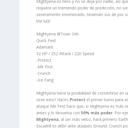
Mightyena es fiero y no se deja por nadie, así qu
requiere un tremendo poder de predicción, no si
severamente envenenado, teniendo sus de por si 
the lulz!
Mightyena @Toxic Orb
Quick Feet
Adamant
32 HP / 252 Attack / 220 Speed
-Protect
-Me First
-Crunch
-Ice Fang
Mightyena tiene la posibilidad de convertirse en 
sirve esto? Haces
Protect
el primer turno para 
ataque Me First hace que, si Mightyena es más ve
antes y lo devuelva con
50% más poder
. Por ej
Mightyena
, al ser más veloz, hará primero Eart
Excadrill es
débil
ante ataques Ground. Crunch por