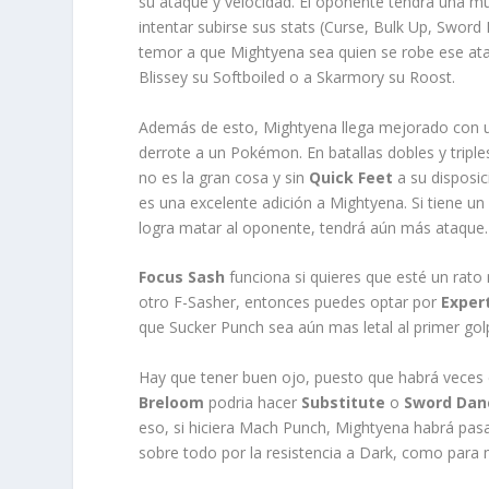
su ataque y velocidad. El oponente tendrá una muy 
intentar subirse sus stats (Curse, Bulk Up, Sword
temor a que Mightyena sea quien se robe ese ata
Blissey su Softboiled o a Skarmory su Roost.
Además de esto, Mightyena llega mejorado con un
derrote a un Pokémon. En batallas dobles y trip
no es la gran cosa y sin
Quick Feet
a su disposic
es una excelente adición a Mightyena. Si tiene u
logra matar al oponente, tendrá aún más ataque.
Focus Sash
funciona si quieres que esté un rat
otro F-Sasher, entonces puedes optar por
Expert
que Sucker Punch sea aún mas letal al primer gol
Hay que tener buen ojo, puesto que habrá veces
Breloom
podria hacer
Substitute
o
Sword Dan
eso, si hiciera Mach Punch, Mightyena habrá pasa
sobre todo por la resistencia a Dark, como para