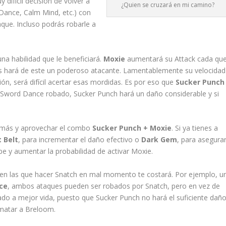
difícil decisión de volver a
¿Quien se cruzará en mi camino?
 Dance, Calm Mind, etc.) con
que. Incluso podrás robarle a
a habilidad que le beneficiará.
Moxie
aumentará su Attack cada qu
les hará de este un poderoso atacante. Lamentablemente su velocidad
ión, será difícil acertar esas mordidas. Es por eso que
Sucker Punch
n Sword Dance robado, Sucker Punch hará un daño considerable y si
o más y aprovechar el combo
Sucker Punch + Moxie
. Si ya tienes a
 Belt
, para incrementar el daño efectivo o
Dark Gem
, para asegura
pe y aumentar la probabilidad de activar Moxie.
 en las que hacer Snatch en mal momento te costará. Por ejemplo, u
ce
, ambos ataques pueden ser robados por Snatch, pero en vez de
do a mejor vida, puesto que Sucker Punch no hará el suficiente daño
 matar a Breloom.