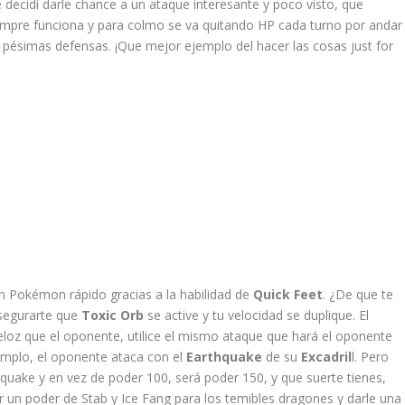
e decidí darle chance a un ataque interesante y poco visto, que
empre funciona y para colmo se va quitando HP cada turno por andar
pésimas defensas. ¡Que mejor ejemplo del hacer las cosas just for
un Pokémon rápido gracias a la habilidad de
Quick Feet
. ¿De que te
asegurarte que
Toxic Orb
se active y tu velocidad se duplique. El
loz que el oponente, utilice el mismo ataque que hará el oponente
emplo, el oponente ataca con el
Earthquake
de su
Excadril
l. Pero
hquake y en vez de poder 100, será poder 150, y que suerte tienes,
 un poder de Stab y Ice Fang para los temibles dragones y darle una