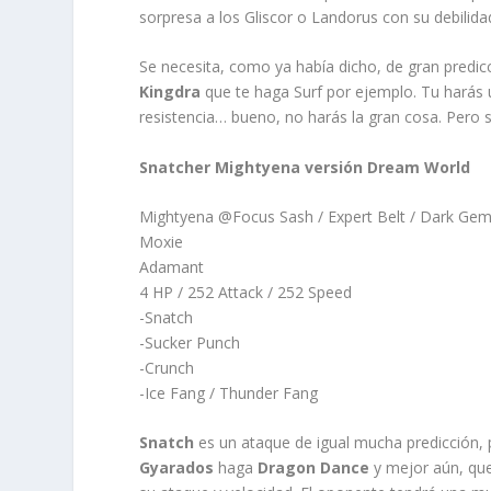
sorpresa a los Gliscor o Landorus con su debilidad
Se necesita, como ya había dicho, de gran predic
Kingdra
que te haga Surf por ejemplo. Tu harás
resistencia… bueno, no harás la gran cosa. Pero 
Snatcher Mightyena versión Dream World
Mightyena @Focus Sash / Expert Belt / Dark Ge
Moxie
Adamant
4 HP / 252 Attack / 252 Speed
-Snatch
-Sucker Punch
-Crunch
-Ice Fang / Thunder Fang
Snatch
es un ataque de igual mucha predicción,
Gyarados
haga
Dragon Dance
y mejor aún, que