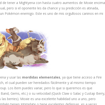
ad de tener a Mightyena con hasta cuatro aumentos de Moxie encima
al, pero si el oponente les da chance y su predicción es atinada,
 un Pokémon enemigo. Este es uno de mis orgullosos caninos en mi
ena y usar las
mordidas elementales
, ya que tiene acceso a Fire
ch, el cual pueden ser heredados fácilmente y al mismo tiempo
oup. Los ítem puedes variar, pero lo que si queremos es que
 Band, Gems, etc.) o su velocidad (Quick Claw o Salac y Custap Berry
 las berries). Moxie es una excelente habilidad uno a uno, pero
mbién tienen Intimidate o tiene excelentes defensas, es a veces