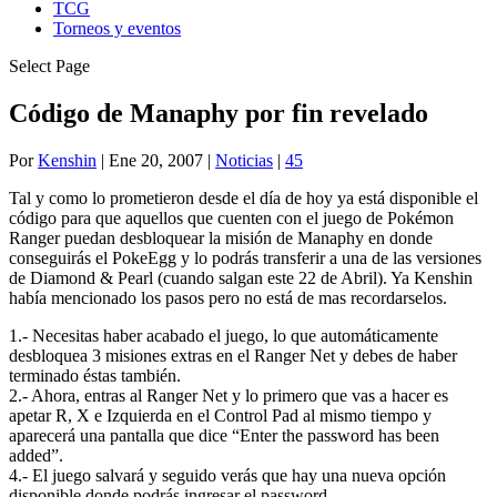
TCG
Torneos y eventos
Select Page
Código de Manaphy por fin revelado
Por
Kenshin
|
Ene 20, 2007
|
Noticias
|
45
Tal y como lo prometieron desde el día de hoy ya está disponible el
código para que aquellos que cuenten con el juego de Pokémon
Ranger puedan desbloquear la misión de Manaphy en donde
conseguirás el PokeEgg y lo podrás transferir a una de las versiones
de Diamond & Pearl (cuando salgan este 22 de Abril). Ya Kenshin
había mencionado los pasos pero no está de mas recordarselos.
1.- Necesitas haber acabado el juego, lo que automáticamente
desbloquea 3 misiones extras en el Ranger Net y debes de haber
terminado éstas también.
2.- Ahora, entras al Ranger Net y lo primero que vas a hacer es
apetar R, X e Izquierda en el Control Pad al mismo tiempo y
aparecerá una pantalla que dice “Enter the password has been
added”.
4.- El juego salvará y seguido verás que hay una nueva opción
disponible donde podrás ingresar el password.