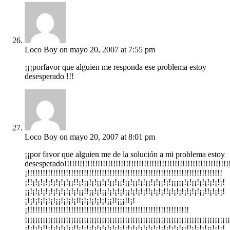
Loco Boy
on mayo 20, 2007 at 7:55 pm
¡¡¡porfavor que alguien me responda ese problema estoy
desesperado !!!
Loco Boy
on mayo 20, 2007 at 8:01 pm
¡¡por favor que alguien me de la solución a mi problema estoy
desesperado!!!!!!!!!!!!!!!!!!!!!!!!!!!!!!!!!!!!!!!!!!!!!!!!!!!!!!!!!!!!!!!!!!!
¡!!!!!!!!!!!!!!!!!!!!!!!!!!!!!!!!!!!!!!!!!!!!!!!!!!!!!!!!!!!!!!!!!!!!!!!!!!!!
¡!!¡!¡!¡!¡!¡!¡!¡!¡¡!!¡!¡¡!¡!¡¡!¡!¡¡!¡¡!¡¡!¡¡!¡!¡¡!¡!¡¡!¡!¡¡¡¡¡!¡!¡¡!¡!¡!¡!¡!¡!
¡¡!¡!¡!¡!¡!¡!¡!¡!¡!¡!¡¡!!¡¡!¡!¡¡!¡!¡!¡!¡¡!¡!¡!¡!!¡!¡!¡!!¡!¡!¡!¡!¡!¡!¡¡!!¡!¡!¡!
¡!¡!¡!¡!¡!¡!¡¡!¡!¡!¡!!¡!¡!¡!¡!¡!¡¡!!¡¡¡!!¡!
¡!!!!!!!!!!!!!!!!!!!!!!!!!!!!!!!!!!!!!!!!!!!!!!!!!!!!!!!!!!!!!!!
¡¡¡¡¡¡¡¡¡¡¡¡¡¡¡¡¡¡¡¡¡¡¡¡¡¡¡¡¡¡¡¡¡¡¡¡¡¡¡¡¡¡¡¡¡¡¡¡¡¡¡¡¡¡¡¡¡¡¡¡¡¡¡¡¡¡¡¡¡¡¡¡¡¡¡¡¡¡¡¡
¡!¡!¡!¡!!¡!¡!¡!¡!¡¡!!¡!¡!¡!¡!¡!¡!¡!¡!¡!¡!¡!¡!¡!¡!¡!¡!¡!¡!¡!¡!¡¡!!¡!¡!¡!¡¡!¡!¡!