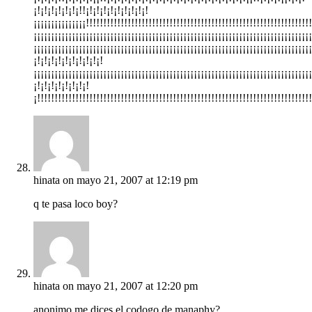
¡!¡!¡!¡!¡!¡!¡!!¡!¡!¡!¡!¡!¡!¡!¡!¡!
¡¡¡¡¡¡¡¡¡¡¡¡¡¡¡!!!!!!!!!!!!!!!!!!!!!!!!!!!!!!!!!!!!!!!!!!!!!!!!!!!!!!!!!!!!!!!!!
¡¡¡¡¡¡¡¡¡¡¡¡¡¡¡¡¡¡¡¡¡¡¡¡¡¡¡¡¡¡¡¡¡¡¡¡¡¡¡¡¡¡¡¡¡¡¡¡¡¡¡¡¡¡¡¡¡¡¡¡¡¡¡¡¡¡¡¡¡¡¡¡¡¡¡¡¡¡¡¡
¡¡¡¡¡¡¡¡¡¡¡¡¡¡¡¡¡¡¡¡¡¡¡¡¡¡¡¡¡¡¡¡¡¡¡¡¡¡¡¡¡¡¡¡¡¡¡¡¡¡¡¡¡¡¡¡¡¡¡¡¡¡¡¡¡¡¡¡¡¡¡¡¡¡¡¡¡¡¡¡
¡!¡!¡!¡!¡!¡!¡!¡!¡!¡!
¡¡¡¡¡¡¡¡¡¡¡¡¡¡¡¡¡¡¡¡¡¡¡¡¡¡¡¡¡¡¡¡¡¡¡¡¡¡¡¡¡¡¡¡¡¡¡¡¡¡¡¡¡¡¡¡¡¡¡¡¡¡¡¡¡¡¡¡¡¡¡¡¡¡¡¡¡¡¡¡
¡!¡!¡!¡!¡!¡!¡!¡!
¡!!!!!!!!!!!!!!!!!!!!!!!!!!!!!!!!!!!!!!!!!!!!!!!!!!!!!!!!!!!!!!!!!!!!!!!!!!!!!!!
hinata
on mayo 21, 2007 at 12:19 pm
q te pasa loco boy?
hinata
on mayo 21, 2007 at 12:20 pm
anonimo me dices el codogo de manaphy?