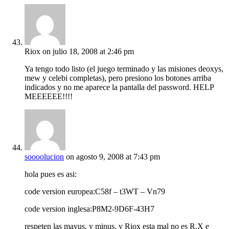
Riox
on julio 18, 2008 at 2:46 pm
Ya tengo todo listo (el juego terminado y las misiones deoxys,
mew y celebi completas), pero presiono los botones arriba
indicados y no me aparece la pantalla del password. HELP
MEEEEEE!!!!
soooolucion
on agosto 9, 2008 at 7:43 pm
hola pues es asi:
code version europea:C58f – t3WT – Vn79
code version inglesa:P8M2-9D6F-43H7
respeten las mayus. y minus. y Riox esta mal no es R,X e