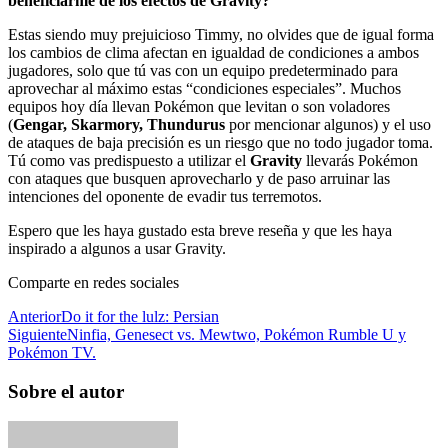
beneficiarme de los efectos de Gravity?
Estas siendo muy prejuicioso Timmy, no olvides que de igual forma
los cambios de clima afectan en igualdad de condiciones a ambos
jugadores, solo que tú vas con un equipo predeterminado para
aprovechar al máximo estas “condiciones especiales”. Muchos
equipos hoy día llevan Pokémon que levitan o son voladores
(
Gengar, Skarmory, Thundurus
por mencionar algunos) y el uso
de ataques de baja precisión es un riesgo que no todo jugador toma.
Tú como vas predispuesto a utilizar el
Gravity
llevarás Pokémon
con ataques que busquen aprovecharlo y de paso arruinar las
intenciones del oponente de evadir tus terremotos.
Espero que les haya gustado esta breve reseña y que les haya
inspirado a algunos a usar Gravity.
Comparte en redes sociales
Anterior
Do it for the lulz: Persian
Siguiente
Ninfia, Genesect vs. Mewtwo, Pokémon Rumble U y
Pokémon TV.
Sobre el autor