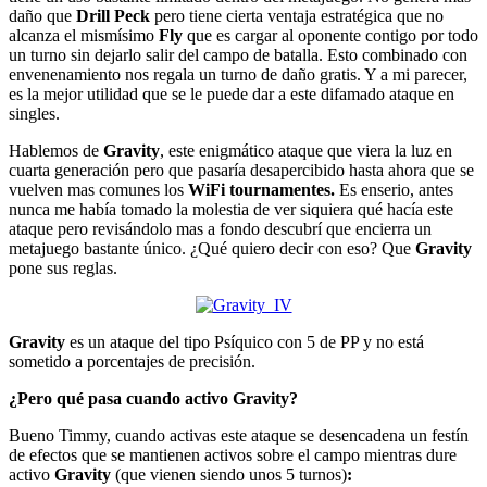
daño que
Drill Peck
pero tiene cierta ventaja estratégica que no
alcanza el mismísimo
Fly
que es cargar al oponente contigo por todo
un turno sin dejarlo salir del campo de batalla. Esto combinado con
envenenamiento nos regala un turno de daño gratis. Y a mi parecer,
es la mejor utilidad que se le puede dar a este difamado ataque en
singles.
Hablemos de
Gravity
, este enigmático ataque que viera la luz en
cuarta generación pero que pasaría desapercibido hasta ahora que se
vuelven mas comunes los
WiFi tournamentes.
Es enserio, antes
nunca me había tomado la molestia de ver siquiera qué hacía este
ataque pero revisándolo mas a fondo descubrí que encierra un
metajuego bastante único. ¿Qué quiero decir con eso? Que
Gravity
pone sus reglas.
Gravity
es un ataque del tipo Psíquico con 5 de PP y no está
sometido a porcentajes de precisión.
¿Pero qué pasa cuando activo Gravity?
Bueno Timmy, cuando activas este ataque se desencadena un festín
de efectos que se mantienen activos sobre el campo mientras dure
activo
Gravity
(que vienen siendo unos 5 turnos)
: