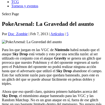
TCG
Torneos y eventos
Select Page
PokeArsenal: La Gravedad del asunto
Por
Doc_Zombie
|
Feb 7, 2013
|
Artículos
|
5
Para los que juegan en las VGC de
Nintendo
habrá notado que el
ataque
Sky Drop
está vetado y esto por una sencilla razón: al ser
utilizado en conjunto con el ataque
Gravity
se genera un glitch que
provoca que nuestro Pokémon y el del oponente regresen al suelo
pero el Pokémon del oponente no podrá realizar ninguna acción
hasta que el adversario que utilizó el
Sky Drop
abandone el campo.
Esto fue suficiente razón para que quedara banneado, pues este es
un glitch del que se puede abusar fácilmente en peleas dobles y
triples.
Ahora que eso quedó claro, quisiera primero hablarles acerca del
Sky Drop
, el mismísimo ataque banneado para las VGC y las
Random Matchup. No es un gran ataque en sí, fuera de ese glitch
tiene un uso bastante limitado dentro del metajuego. No genera más