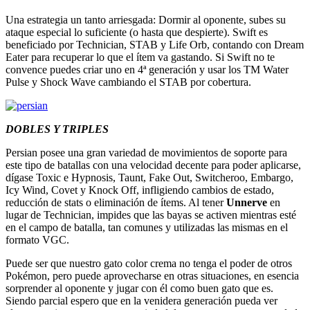
Una estrategia un tanto arriesgada: Dormir al oponente, subes su
ataque especial lo suficiente (o hasta que despierte). Swift es
beneficiado por Technician, STAB y Life Orb, contando con Dream
Eater para recuperar lo que el ítem va gastando. Si Swift no te
convence puedes criar uno en 4ª generación y usar los TM Water
Pulse y Shock Wave cambiando el STAB por cobertura.
DOBLES Y TRIPLES
Persian posee una gran variedad de movimientos de soporte para
este tipo de batallas con una velocidad decente para poder aplicarse,
dígase Toxic e Hypnosis, Taunt, Fake Out, Switcheroo, Embargo,
Icy Wind, Covet y Knock Off, infligiendo cambios de estado,
reducción de stats o eliminación de ítems. Al tener
Unnerve
en
lugar de Technician, impides que las bayas se activen mientras esté
en el campo de batalla, tan comunes y utilizadas las mismas en el
formato VGC.
Puede ser que nuestro gato color crema no tenga el poder de otros
Pokémon, pero puede aprovecharse en otras situaciones, en esencia
sorprender al oponente y jugar con él como buen gato que es.
Siendo parcial espero que en la venidera generación pueda ver