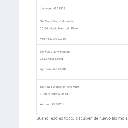
Jackson, NJ 08527
Six Flags Magic Mountain
26101 Magic Mountain Pkwy
Valencia, CA 91355
Six Flags New England
1623 Main Street
Agawam, MA 01001
Six Flags Worlds of Adventure
1060 N. Aurora Road
Aurora, OH 44202
Bueno, eso es todo, disculpen de nuevo las moles