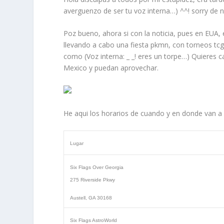
averguenzo de ser tu voz interna…) ^^! sorry de 
Poz bueno, ahora si con la noticia, pues en EUA, 
llevando a cabo una fiesta pkmn, con torneos tcg 
como (
Voz interna:
_ _! eres un torpe…) Quieres ca
Mexico y puedan aprovechar.
He aqui los horarios de cuando y en donde van a 
Lugar
Six Flags Over Georgia
275 Riverside Pkwy
Austell, GA 30168
Six Flags AstroWorld