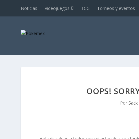
Noticias
Videojuegos
TCG
Torneos y eventos
OOPS! SORRY
Por
Sack
Hola disculpas a todos por mi estupidez, era tard