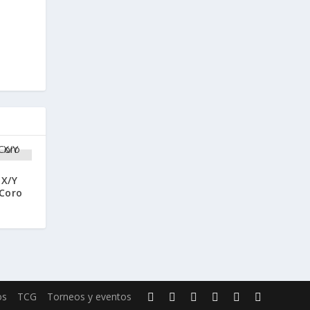
X/Y
oCoro
os
TCG
Torneos y eventos