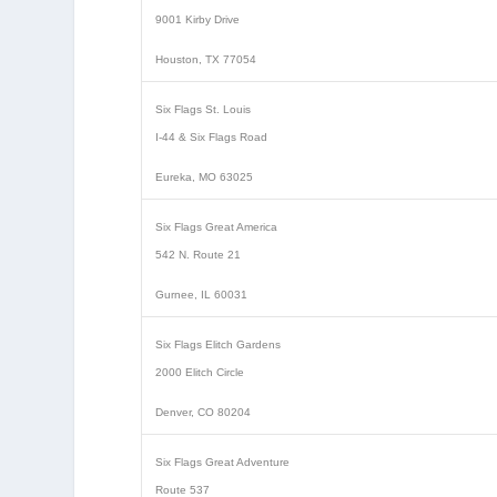
9001 Kirby Drive
Houston, TX 77054
Six Flags St. Louis
I-44 & Six Flags Road
Eureka, MO 63025
Six Flags Great America
542 N. Route 21
Gurnee, IL 60031
Six Flags Elitch Gardens
2000 Elitch Circle
Denver, CO 80204
Six Flags Great Adventure
Route 537