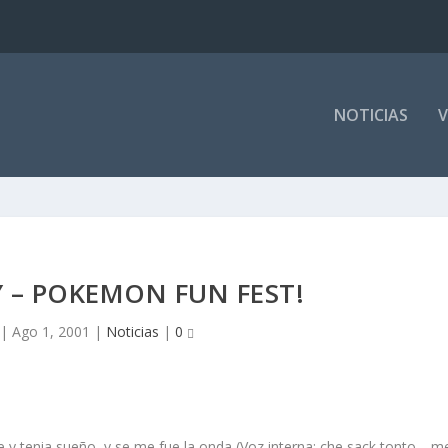
NOTICIAS
V
 – POKEMON FUN FEST!
|
Ago 1, 2001
|
Noticias
|
0
e y tenia sueño, y se me fue la onda (
Voz interna:
che sack tonto… m