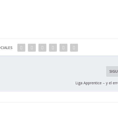
CIALES
SIGU
Liga Apprentice – y el er