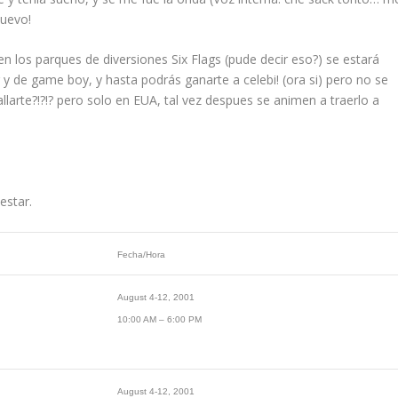
nuevo!
en los parques de diversiones Six Flags (pude decir eso?) se estará
y de game boy, y hasta podrás ganarte a celebi! (ora si) pero no se
llarte?!?!? pero solo en EUA, tal vez despues se animen a traerlo a
estar.
Fecha/Hora
August 4-12, 2001
10:00 AM – 6:00 PM
August 4-12, 2001