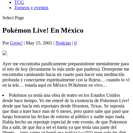
TCG
Torneos y eventos
Select Page
Pokémon Live! En México
Por
Grow!
|
May 15, 2001
|
Noticias
|
0
Ayer me encontraba pasificamente preparandome mentalmente para
el reto de hoy (levantarme lo más tarde que pudiera). Derrepente me
encontraba caminando hacia mi cuarto para hacer una meditación
profunda y conectarme espiritualmente con la flojera… cuando lo ví
en la tele… estaría aquí en México POkémon en vivo…
Pokémon ya tenía una obra de teatro en los Estados Unidos
desde hace tiempo. Yo me enteré de la existencia de Pokemon Live!
desde que hacía mis reportajes desde Houston, Texas. Se suponía
que iban a traer hace mas de 6 meses, pero quien sabe que pasó que
luego borraron las fechas de estreno al público y nadie supo nada.
Había hecho un reportaje especial de este evento, de que Pokemon
iba a salir, de que iba a ser el trama ya que tenía una parte del
libreto… pero como se borró esa noticia (¬¬!!!!) pues solo les diré