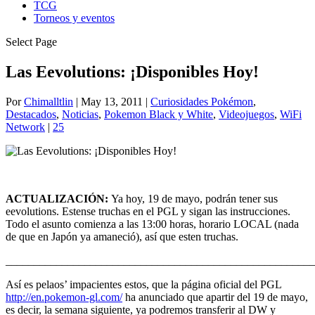
TCG
Torneos y eventos
Select Page
Las Eevolutions: ¡Disponibles Hoy!
Por
Chimalltlin
|
May 13, 2011
|
Curiosidades Pokémon
,
Destacados
,
Noticias
,
Pokemon Black y White
,
Videojuegos
,
WiFi
Network
|
25
ACTUALIZACIÓN:
Ya hoy, 19 de mayo, podrán tener sus
eevolutions. Estense truchas en el PGL y sigan las instrucciones.
Todo el asunto comienza a las 13:00 horas, horario LOCAL (nada
de que en Japón ya amaneció), así que esten truchas.
_______________________________________________________
Así es pelaos’ impacientes estos, que la página oficial del PGL
http://en.pokemon-gl.com/
ha anunciado que apartir del 19 de mayo,
es decir, la semana siguiente, ya podremos transferir al DW y