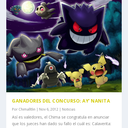
GANADORES DEL CONCURSO: AY’ NANITA
Por
Chimalltlin
|
Nov 6, 2012
|
Noticias
Así es valedores, el Chima se congratula en anunciar
que los jueces han dado su fallo el cuál es: Calaverita: