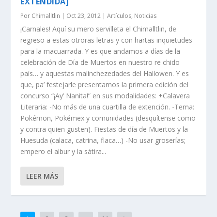
EXTENDIDA]
Por
Chimalltlin
|
Oct 23, 2012
|
Artículos
,
Noticias
¡Carnales! Aquí su mero servilleta el Chimalltlin, de
regreso a estas otroras letras y con hartas inquietudes
para la macuarrada. Y es que andamos a días de la
celebración de Día de Muertos en nuestro re chido
país… y aquestas malinchezedades del Hallowen. Y es
que, pa’ festejarle presentamos la primera edición del
concurso “¡Ay’ Nanita!” en sus modalidades: +Calavera
Literaria: -No más de una cuartilla de extención. -Tema:
Pokémon, Pokémex y comunidades (desquítense como
y contra quien gusten). Fiestas de día de Muertos y la
Huesuda (calaca, catrina, flaca…) -No usar groserías;
empero el albur y la sátira...
LEER MÁS