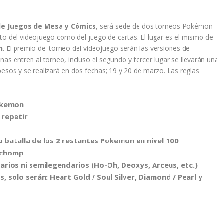
de Juegos de Mesa y Cómics
, será sede de dos torneos Pokémon
nto del videojuego como del juego de cartas. El lugar es el mismo de
n
. El premio del torneo del videojuego serán las versiones de
as entren al torneo, incluso el segundo y tercer lugar se llevarán un
pesos y se realizará en dos fechas; 19 y 20 de marzo. Las reglas
pokemon
 repetir
 batalla de los 2 restantes Pokemon en nivel 100
archomp
rios ni semilegendarios (Ho-Oh, Deoxys, Arceus, etc.)
, solo serán: Heart Gold / Soul Silver, Diamond / Pearl y