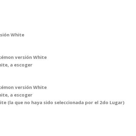
rsión White
okémon versión White
ite, a escoger
okémon versión White
ite, a escoger
te (la que no haya sido seleccionada por el 2do Lugar)