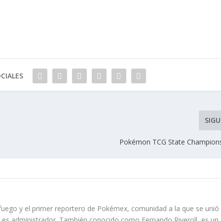
CIALES
SIGU
Pokémon TCG State Champions
 fuego y el primer reportero de Pokémex, comunidad a la que se unió
e es administrador. También conocido como Fernando Riveroll, es un