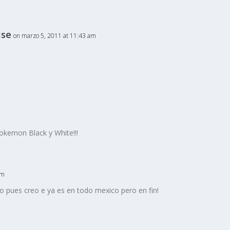
ise
on marzo 5, 2011 at 11:43 am
okemon Black y White!!!
pm
so pues creo e ya es en todo mexico pero en fin!