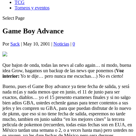
TCG
Torneos y eventos
Select Page
Game Boy Advance
Por
Sack
|
May 10, 2001
|
Noticias
|
0
Que bajon de onda, todas las news al caño again… ni modo, buena
idea Grow, hagamos un backup de las news que ponemos (
Voz
interior:
Yo te dije… pero nunca me escuchas…) No es cierto!
Bueno, pues el Game Boy advance ya tiene fecha de salida, y será
nada m{as y nada menos que en junio, el 11 de junio para ser
exactos, diablos… yo el 15 presento examenes finales y si no salgo
bien adios GBA, ustedes echenle ganas para tener contentos a sus
jefes y les compren su GBA, para que puedan disfrutar de lo nuevo
de pkmn, que eso si no tiene fecha de salida, esperemos no tarde
mucho, tambien en junio saldra “en los mejores cines” la tercera
pelicula de pokemon (recuerden, todas estas fechas son en EUA, en
México tardan una semana o 2, o a veces hasta mas) pero ustedes no
se apuren, yo les dare fechas de México pero sera despues.