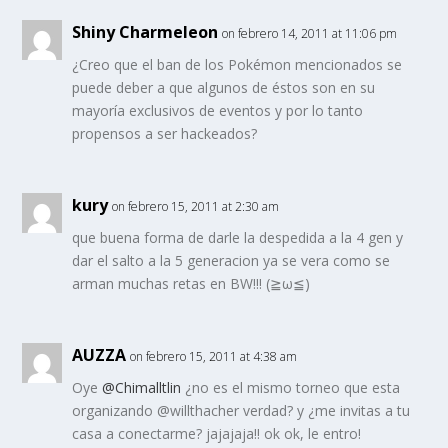
Shiny Charmeleon
on febrero 14, 2011 at 11:06 pm
¿Creo que el ban de los Pokémon mencionados se
puede deber a que algunos de éstos son en su
mayoría exclusivos de eventos y por lo tanto
propensos a ser hackeados?
kury
on febrero 15, 2011 at 2:30 am
que buena forma de darle la despedida a la 4 gen y
dar el salto a la 5 generacion ya se vera como se
arman muchas retas en BW!!! (≧ω≦)
AUZZA
on febrero 15, 2011 at 4:38 am
Oye
@Chimalltlin
¿no es el mismo torneo que esta
organizando @willthacher verdad? y ¿me invitas a tu
casa a conectarme? jajajaja!! ok ok, le entro!