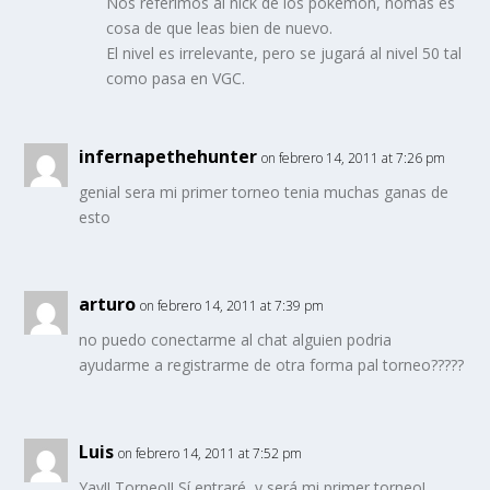
Nos referimos al nick de los pokémon, nomás es
cosa de que leas bien de nuevo.
El nivel es irrelevante, pero se jugará al nivel 50 tal
como pasa en VGC.
infernapethehunter
on febrero 14, 2011 at 7:26 pm
genial sera mi primer torneo tenia muchas ganas de
esto
arturo
on febrero 14, 2011 at 7:39 pm
no puedo conectarme al chat alguien podria
ayudarme a registrarme de otra forma pal torneo?????
Luis
on febrero 14, 2011 at 7:52 pm
Yay!! Torneo!! Sí entraré, y será mi primer torneo!