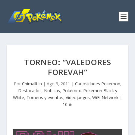
TORNEO: “VALEDORES
FOREVAH”
Por
Chimalltlin
|
Ago 3, 2011
|
Curiosidades Pokémon
,
Destacados
,
Noticias
,
Pokémex
,
Pokemon Black y
White
,
Torneos y eventos
,
Videojuegos
,
WiFi Network
|
10