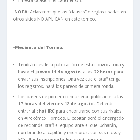
En esta ocasión, el Laucher Off.
NOTA:
Aclaramos que las “clauses” o reglas usadas en
otros sitios NO APLICAN en este torneo.
-Mecánica del Torneo:
Tendrán desde la publicación de esta convocatoria y
hasta el
jueves 11 de agosto
, a las
22 horas
para
enviar sus inscripciones. Una vez que el staff tenga
los registros, hará los pareos de primera ronda.
Los pareos de primera ronda serán publicados a las
17 horas del viernes 12 de agosto.
Deberán
entrar al
chat IRC
para encontrarse con sus rivales
en #Pokémex-Torneos. El capitán será el encargado
de recibir del staff el equipo ante el que lucharán,
nombrando al capitán y miembros, con sus nicks y
FC’s.
Posteriormente los capitanes se