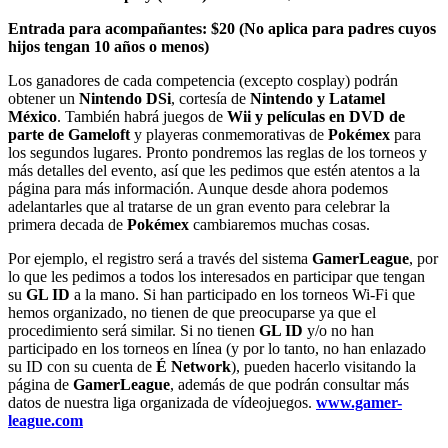
Entrada para acompañantes: $20 (No aplica para padres cuyos
hijos tengan 10 años o menos)
Los ganadores de cada competencia (excepto cosplay) podrán
obtener un
Nintendo DSi
, cortesía de
Nintendo y Latamel
México
. También habrá juegos de
Wii y películas en DVD de
parte de Gameloft
y playeras conmemorativas de
Pokémex
para
los segundos lugares. Pronto pondremos las reglas de los torneos y
más detalles del evento, así que les pedimos que estén atentos a la
página para más información. Aunque desde ahora podemos
adelantarles que al tratarse de un gran evento para celebrar la
primera decada de
Pokémex
cambiaremos muchas cosas.
Por ejemplo, el registro será a través del sistema
GamerLeague
, por
lo que les pedimos a todos los interesados en participar que tengan
su
GL ID
a la mano. Si han participado en los torneos Wi-Fi que
hemos organizado, no tienen de que preocuparse ya que el
procedimiento será similar. Si no tienen
GL ID
y/o no han
participado en los torneos en línea (y por lo tanto, no han enlazado
su ID con su cuenta de
É Network
), pueden hacerlo visitando la
página de
GamerLeague
, además de que podrán consultar más
datos de nuestra liga organizada de vídeojuegos.
www.gamer-
league.com