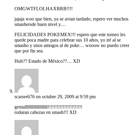
OMGWTFLOLHAXBRB!!!!
jajaja woo que bien, ya se avian tardado, espero ver muchos
smashersde buen nivel y…
FELICIDADES POKEMEX!!! espero que este torneo les
quede poca madre para celebrar sus 10 años, yo iré al se
smasho y unos amogos al de poke… wooow no puedo creer
que por fin sea.
Huh?? Estado de México??… XD
scarser676
on octubre 29, 2009 at 9:59 pm
genialllllllllllllllllll!!!!!!!!!!!!!!!!!!!!!!!
rodaran cabezas en smash!!! XD