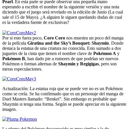
Pearl
. En esta parte se puede observar una pequeña mano
esperando a escribir el nombre de la siguiente versión y una nota
diciendo que el juego será revelado en la edición de Junio (La cual
sale el 15 de Mayo). ¿A alguien le siguen quedando dudas de cual
es la verdadera fuente de exclusivas?
Por si esto fuera poco,
Coro Coro
nos muestra un poco del manga
de la película
Giratina and the Sky’s Bouquet: Shaymin
. Donde
destaca la estatua de una criatura no conocida. Esto sumado a dos
juguetes de la cinta que tienen el nombre clave de
Pokémon A
y
Pokémon B
, han dado pie a rumores de que podrían ser nuevos
Pokémon o formas alternas de
Shaymin y Regigigas
, pero son
meras especulaciones.
Actualización: La estatua roja que se puede ver no es un Pokémon
como se creía. Se ha confirmado que es un personaje del manga de
Duel Masters llamado: “Benkei”. Sin embargo es probable que
Shaymin si tenga una forma. Según se puede apreciar en la siguiente
imagen.
La pluma del Pokémon desconocido es muy similar a la de