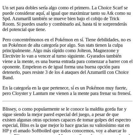
Un set para dobles sería algo como el primero. La Choice Scarf se
puede considerar aquí, al igual que maximizar tanto su Atk como su
Spd. Azumarill también se mueve bien bajo el cobijo de Trick
Room. Si puedes usarlo y combinarlo así, hasta tú te sorprenderás
del potencial que tiene.
Pero concentrémonos en el Pokémon en sí. Tiene debilidades, no es
un Pokémon de alta categoría por algo. Sus stats tienen la culpa
principalmente. Algo más rápido como Jolteon, Magnezone y
Electivire lo van a vencer al turno siguiente. Gyarados también
viene a la mente, es una buena entrada para comenzar a barrer con el
oponente. Empeleon es de igual forma una buena opción para
detenerlo, pues resiste 3 de los 4 ataques del Azumarill con Choice
Band.
En la categoría en la que pertenece, sí es un Pokémon muy fuerte,
pero Cloyster y Lanturn me vienen a la mente para frenar su frenesí.
Blissey, o como popularmente se le conoce la maldita gorda fue y
sigue siendo la mejor pared especial del juego, a pesar de que
existen algunas otras opciones capaces de tomar golpes del espectro
especial, Bliss es la que mejor lo hace gracias su valiosísimo stat en
HP y el amado Softboiled que todos conocemos, voy a abarcar lo