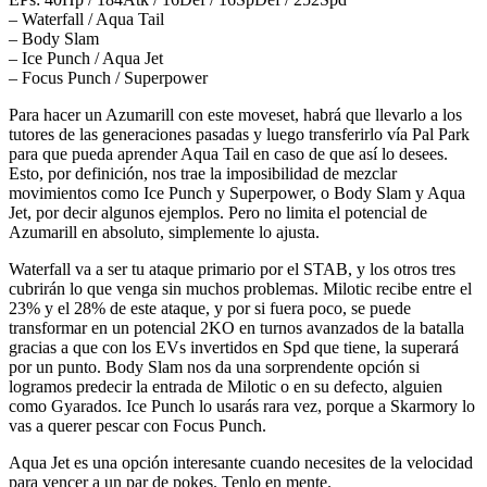
– Waterfall / Aqua Tail
– Body Slam
– Ice Punch / Aqua Jet
– Focus Punch / Superpower
Para hacer un Azumarill con este moveset, habrá que llevarlo a los
tutores de las generaciones pasadas y luego transferirlo vía Pal Park
para que pueda aprender Aqua Tail en caso de que así lo desees.
Esto, por definición, nos trae la imposibilidad de mezclar
movimientos como Ice Punch y Superpower, o Body Slam y Aqua
Jet, por decir algunos ejemplos. Pero no limita el potencial de
Azumarill en absoluto, simplemente lo ajusta.
Waterfall va a ser tu ataque primario por el STAB, y los otros tres
cubrirán lo que venga sin muchos problemas. Milotic recibe entre el
23% y el 28% de este ataque, y por si fuera poco, se puede
transformar en un potencial 2KO en turnos avanzados de la batalla
gracias a que con los EVs invertidos en Spd que tiene, la superará
por un punto. Body Slam nos da una sorprendente opción si
logramos predecir la entrada de Milotic o en su defecto, alguien
como Gyarados. Ice Punch lo usarás rara vez, porque a Skarmory lo
vas a querer pescar con Focus Punch.
Aqua Jet es una opción interesante cuando necesites de la velocidad
para vencer a un par de pokes. Tenlo en mente.