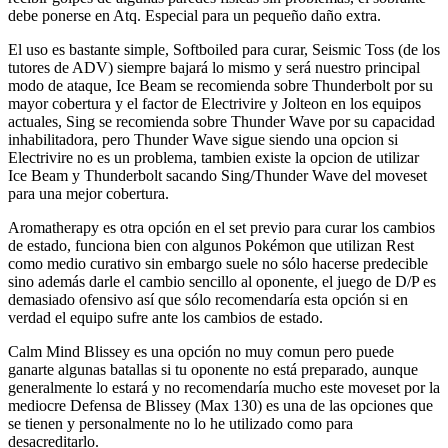
debe ponerse en Atq. Especial para un pequeño daño extra.
El uso es bastante simple, Softboiled para curar, Seismic Toss (de los
tutores de ADV) siempre bajará lo mismo y será nuestro principal
modo de ataque, Ice Beam se recomienda sobre Thunderbolt por su
mayor cobertura y el factor de Electrivire y Jolteon en los equipos
actuales, Sing se recomienda sobre Thunder Wave por su capacidad
inhabilitadora, pero Thunder Wave sigue siendo una opcion si
Electrivire no es un problema, tambien existe la opcion de utilizar
Ice Beam y Thunderbolt sacando Sing/Thunder Wave del moveset
para una mejor cobertura.
Aromatherapy es otra opción en el set previo para curar los cambios
de estado, funciona bien con algunos Pokémon que utilizan Rest
como medio curativo sin embargo suele no sólo hacerse predecible
sino además darle el cambio sencillo al oponente, el juego de D/P es
demasiado ofensivo así que sólo recomendaría esta opción si en
verdad el equipo sufre ante los cambios de estado.
Calm Mind Blissey es una opción no muy comun pero puede
ganarte algunas batallas si tu oponente no está preparado, aunque
generalmente lo estará y no recomendaría mucho este moveset por la
mediocre Defensa de Blissey (Max 130) es una de las opciones que
se tienen y personalmente no lo he utilizado como para
desacreditarlo.