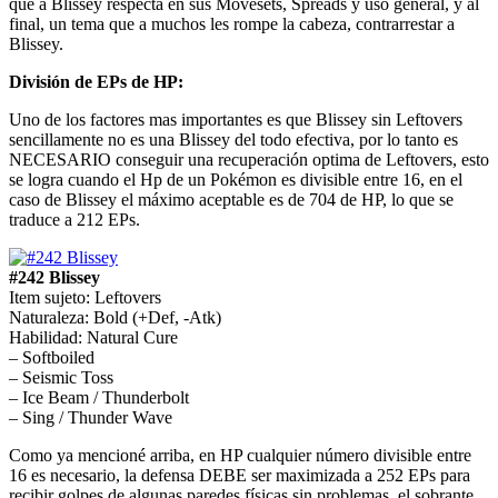
que a Blissey respecta en sus Movesets, Spreads y uso general, y al
final, un tema que a muchos les rompe la cabeza, contrarrestar a
Blissey.
División de EPs de HP:
Uno de los factores mas importantes es que Blissey sin Leftovers
sencillamente no es una Blissey del todo efectiva, por lo tanto es
NECESARIO conseguir una recuperación optima de Leftovers, esto
se logra cuando el Hp de un Pokémon es divisible entre 16, en el
caso de Blissey el máximo aceptable es de 704 de HP, lo que se
traduce a 212 EPs.
#242 Blissey
Item sujeto: Leftovers
Naturaleza: Bold (+Def, -Atk)
Habilidad: Natural Cure
– Softboiled
– Seismic Toss
– Ice Beam / Thunderbolt
– Sing / Thunder Wave
Como ya mencioné arriba, en HP cualquier número divisible entre
16 es necesario, la defensa DEBE ser maximizada a 252 EPs para
recibir golpes de algunas paredes físicas sin problemas, el sobrante