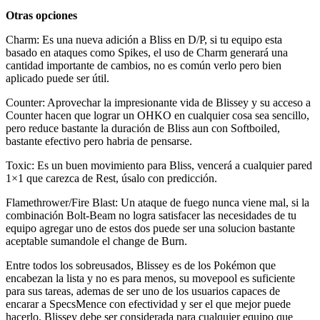
Otras opciones
Charm: Es una nueva adición a Bliss en D/P, si tu equipo esta
basado en ataques como Spikes, el uso de Charm generará una
cantidad importante de cambios, no es común verlo pero bien
aplicado puede ser útil.
Counter: Aprovechar la impresionante vida de Blissey y su acceso a
Counter hacen que lograr un OHKO en cualquier cosa sea sencillo,
pero reduce bastante la duración de Bliss aun con Softboiled,
bastante efectivo pero habria de pensarse.
Toxic: Es un buen movimiento para Bliss, vencerá a cualquier pared
1×1 que carezca de Rest, úsalo con predicción.
Flamethrower/Fire Blast: Un ataque de fuego nunca viene mal, si la
combinación Bolt-Beam no logra satisfacer las necesidades de tu
equipo agregar uno de estos dos puede ser una solucion bastante
aceptable sumandole el change de Burn.
Entre todos los sobreusados, Blissey es de los Pokémon que
encabezan la lista y no es para menos, su movepool es suficiente
para sus tareas, ademas de ser uno de los usuarios capaces de
encarar a SpecsMence con efectividad y ser el que mejor puede
hacerlo. Blissey debe ser considerada para cualquier equipo que