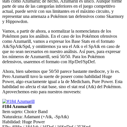
stats como Azumarill; de hecho, Azumarill es único. Aunque forme
parte de una de las categorías inferiores en el juego competitivo
actual, puede servir con sus limitantes en el máximo circuito, y
representar una amenaza a Pokémon tan defensivos como Skarmory
y Hippowdon.
Vamos, a partir de ahora, a normalizar la nomenclatura de los
Pokémon para los análisis. En el caso de los Pokémon ofensivos
como Azumarill, vamos a expresar los Base Stats en el formato
Atk/SpAtk/Spd, y omitiremos ya sea el Atk o el SpAtk en caso de
que no sean necesarios en nuestro análisis. Así pues, para expresar
los números de Azumarrill, será 50/50. Para los Pokémon
defensivos, usaremos el formato con Hp/Def/SpDef.
Ahora, bien sabemos que 50/50 parece bastante mediocre, y lo es.
Pero Azumarill tuvo la suerte de poseer como habilidad Huge
Power, algo exactamente igual a la de Medicham, Pure Power. Esta
habilidad no afecta el stat base, sino el stat real (Atk) del Pokémon.
Aprovechemos esto para nuestros movesets:
#184 Azumarill
Item sujeto: Choice Band
Naturaleza: Adamant (+Atk, -SpAtk)
Habilidad: Huge Power
EPs: 40Hp / 184Atk / 16Def / 16SpDef / 252Spd