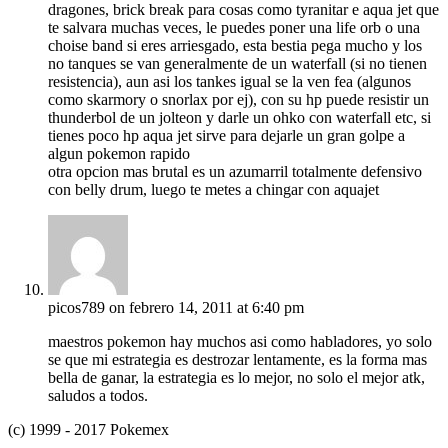
dragones, brick break para cosas como tyranitar e aqua jet que
te salvara muchas veces, le puedes poner una life orb o una
choise band si eres arriesgado, esta bestia pega mucho y los
no tanques se van generalmente de un waterfall (si no tienen
resistencia), aun asi los tankes igual se la ven fea (algunos
como skarmory o snorlax por ej), con su hp puede resistir un
thunderbol de un jolteon y darle un ohko con waterfall etc, si
tienes poco hp aqua jet sirve para dejarle un gran golpe a
algun pokemon rapido
otra opcion mas brutal es un azumarril totalmente defensivo
con belly drum, luego te metes a chingar con aquajet
picos789
on febrero 14, 2011 at 6:40 pm
maestros pokemon hay muchos asi como habladores, yo solo
se que mi estrategia es destrozar lentamente, es la forma mas
bella de ganar, la estrategia es lo mejor, no solo el mejor atk,
saludos a todos.
(c) 1999 - 2017 Pokemex