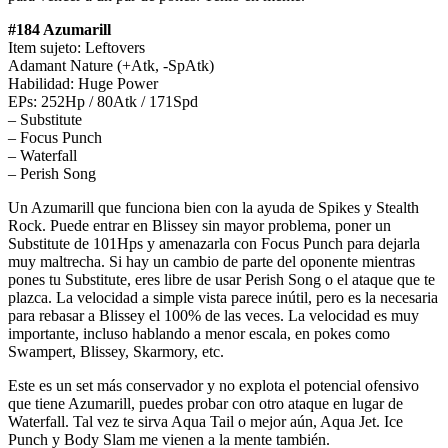
#184 Azumarill
Item sujeto: Leftovers
Adamant Nature (+Atk, -SpAtk)
Habilidad: Huge Power
EPs: 252Hp / 80Atk / 171Spd
– Substitute
– Focus Punch
– Waterfall
– Perish Song
Un Azumarill que funciona bien con la ayuda de Spikes y Stealth
Rock. Puede entrar en Blissey sin mayor problema, poner un
Substitute de 101Hps y amenazarla con Focus Punch para dejarla
muy maltrecha. Si hay un cambio de parte del oponente mientras
pones tu Substitute, eres libre de usar Perish Song o el ataque que te
plazca. La velocidad a simple vista parece inútil, pero es la necesaria
para rebasar a Blissey el 100% de las veces. La velocidad es muy
importante, incluso hablando a menor escala, en pokes como
Swampert, Blissey, Skarmory, etc.
Este es un set más conservador y no explota el potencial ofensivo
que tiene Azumarill, puedes probar con otro ataque en lugar de
Waterfall. Tal vez te sirva Aqua Tail o mejor aún, Aqua Jet. Ice
Punch y Body Slam me vienen a la mente también.