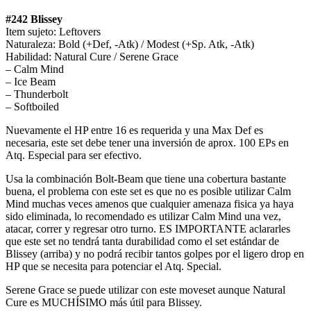
#242 Blissey
Item sujeto: Leftovers
Naturaleza: Bold (+Def, -Atk) / Modest (+Sp. Atk, -Atk)
Habilidad: Natural Cure / Serene Grace
– Calm Mind
– Ice Beam
– Thunderbolt
– Softboiled
Nuevamente el HP entre 16 es requerida y una Max Def es
necesaria, este set debe tener una inversión de aprox. 100 EPs en
Atq. Especial para ser efectivo.
Usa la combinación Bolt-Beam que tiene una cobertura bastante
buena, el problema con este set es que no es posible utilizar Calm
Mind muchas veces amenos que cualquier amenaza fisica ya haya
sido eliminada, lo recomendado es utilizar Calm Mind una vez,
atacar, correr y regresar otro turno. ES IMPORTANTE aclararles
que este set no tendrá tanta durabilidad como el set estándar de
Blissey (arriba) y no podrá recibir tantos golpes por el ligero drop en
HP que se necesita para potenciar el Atq. Special.
Serene Grace se puede utilizar con este moveset aunque Natural
Cure es MUCHÍSIMO más útil para Blissey.