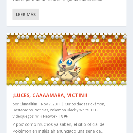
LEER MÁS
¡LUCES, CÁAAAMARA, VICTINI!
por
Chimalltlin
|
Nov 7, 2011
|
Curiosidades Pokémon
,
Destacados
,
Noticias
,
Pokemon Black y White
,
TCG
,
Videojuegos
,
WiFi Network
|
8
Y pos’ como muchos ya saben, el sitio oficial de
Pokémon en inglés ah anunciado una serie de...