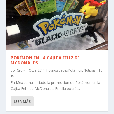
POKÉMON EN LA CAJITA FELIZ DE
MCDONALDS
por
Grow!
|
Oct 9, 2011
|
Curiosidades Pokémon
,
Noticias
|
10
En México ha iniciado la promoción de Pokémon en la
Cajita Feliz de McDonalds. En ella podrás...
LEER MÁS