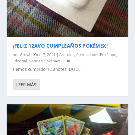
¡FELIZ 12AVO CUMPLEAÑOS POKÉMEX!
por
Grow!
|
Oct 17, 2011
|
Artículos
,
Curiosidades Pokémon
,
Editorial
,
Noticias
,
Pokémex
|
7
Hemos cumplido 12 añotes. DOCE.
LEER MÁS