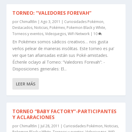
TORNEO: “VALEDORES FOREVAH”
por
Chimalltlin
|
Ago 3, 2011
|
Curiosidades Pokémon
,
Destacados
,
Noticias
,
Pokémex
,
Pokemon Black y White
,
Torneos y eventos
,
Videojuegos
,
WiFi Network
|
10
En Pokémex somos sádicos creativos… nos gusta
verlos pelear de maneras insólitas. Este torneo es pa’
ver que tan afiansadas están sus Poké-amistades.
Échenle oclayo al Torneo: “Valedores Forevah”: -
Disposiciones generales: El...
LEER MÁS
TORNEO “BABY FACTORY”-PARTICIPANTES
Y ACLARACIONES
por
Chimalltlin
|
Jul 28, 2011
|
Curiosidades Pokémon
,
Noticias
,
Pokemon Black y White
,
Torneos y eventos
,
Videojuegos
,
WiFi