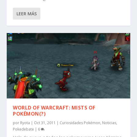
LEER MÁS
WORLD OF WARCRAFT: MISTS OF
POKÉMON(?)
por
Ryota
|
Oct 31, 2011
|
Curiosidades Pokémon
,
Noticias
,
Pokedebate
|
6