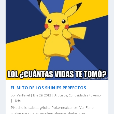
EL MITO DE LOS SHINIES PERFECTOS
por
VanFanel
|
Ene 29, 2012
|
Artículos
,
Curiosidades Pokémon
|
18
Pikachu lo sabe… ¡Aloha Pokemexicanos! VanFanel
vuelve para dejar resolver algunas dudas con...