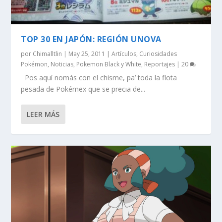
TOP 30 EN JAPÓN: REGIÓN UNOVA
por
Chimalltlin
|
May 25, 2011
|
Artículos
,
Curiosidades
Pokémon
,
Noticias
,
Pokemon Black y White
,
Reportajes
|
20
Pos aquí nomás con el chisme, pa’ toda la flota
pesada de Pokémex que se precia de...
LEER MÁS