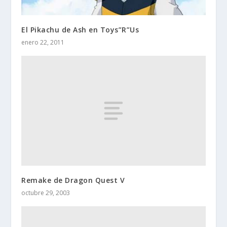
El Pikachu de Ash en Toys”R”Us
enero 22, 2011
Remake de Dragon Quest V
octubre 29, 2003