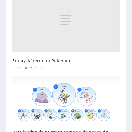
Friday Afternoon Pokemon
diciembre 5, 2002
Resultados de primera semana de votación