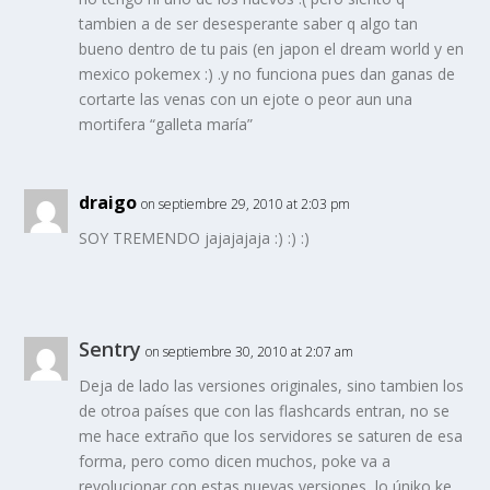
tambien a de ser desesperante saber q algo tan
bueno dentro de tu pais (en japon el dream world y en
mexico pokemex :) .y no funciona pues dan ganas de
cortarte las venas con un ejote o peor aun una
mortifera “galleta maría”
draigo
on septiembre 29, 2010 at 2:03 pm
SOY TREMENDO jajajajaja :) :) :)
Sentry
on septiembre 30, 2010 at 2:07 am
Deja de lado las versiones originales, sino tambien los
de otroa países que con las flashcards entran, no se
me hace extraño que los servidores se saturen de esa
forma, pero como dicen muchos, poke va a
revolucionar con estas nuevas versiones, lo úniko ke