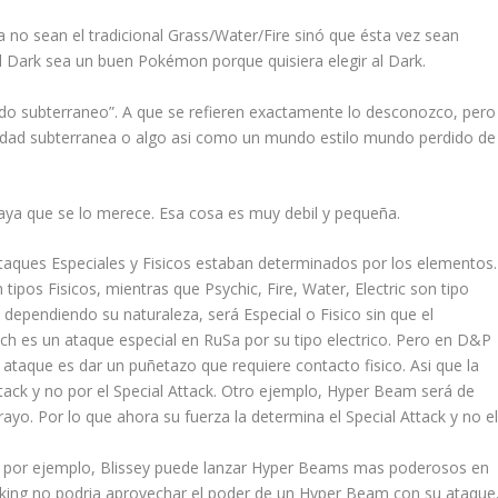
 no sean el tradicional Grass/Water/Fire sinó que ésta vez sean
el Dark sea un buen Pokémon porque quisiera elegir al Dark.
do subterraneo”. A que se refieren exactamente lo desconozco, pero
iudad subterranea o algo asi como un mundo estilo mundo perdido de
ya que se lo merece. Esa cosa es muy debil y pequeña.
ataques Especiales y Fisicos estaban determinados por los elementos.
tipos Fisicos, mientras que Psychic, Fire, Water, Electric son tipo
 dependiendo su naturaleza, será Especial o Fisico sin que el
h es un ataque especial en RuSa por su tipo electrico. Pero en D&P
l ataque es dar un puñetazo que requiere contacto fisico. Asi que la
ack y no por el Special Attack. Otro ejemplo, Hyper Beam será de
rayo. Por lo que ahora su fuerza la determina el Special Attack y no e
e, por ejemplo, Blissey puede lanzar Hyper Beams mas poderosos en
aking no podria aprovechar el poder de un Hyper Beam con su ataque