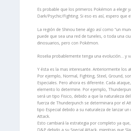
Es probable que los primeros Pokémon a elegir ya
Dark/Psychic/Fighting. Si eso es así, espero que 
La región de Shinou tiene algo así como “un mun
puede que sea una red de tuneles, o toda una c
dinosuarios, pero con Pokémon.
Roselia probablemente tenga una evolución… y va
Y ésta es la mas interesante. Anteriormente los 
Por ejemplo, Normal, Fighting, Steel, Ground, son 
Especiales. Pero ahora es diferente. Cada ataque,
elemento lo determine. Por ejemplo, Thunderpunc
será un tipo Fisico, debido a que la naturaleza de
fuerza de Thunderpunch se determinara por el Att
tipo Especial debido a su naturaleza de lanzar un 
Attack.
Esto cambiará la estrategia por completo ya qu
D&P debido a su Special Attack, mientras que Sl