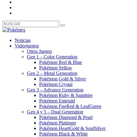
Noticias
Videojuegos
Otros Juegos
Gen 1 – Color Generation
Pokémon Red & Blue
Pokémon Yellow
Gen 2 – Metal Generation
Pokémon Gold & Silver
Pokémon Crystal
Gen 3 – Advance Generation
Pokémon Ruby & Sapphire
Pokémon Emerald
Pokémon FireRed & LeafGreen
Gen 4 y 5 – Dual Generation
Pokémon Diamond & Pearl
Pokémon Platinum
Pokémon HeartGold & SoulSilver
Pokémon Black & White