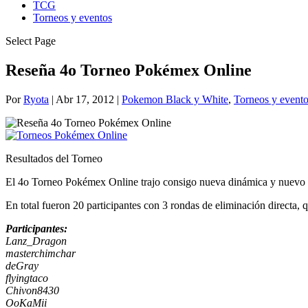
TCG
Torneos y eventos
Select Page
Reseña 4o Torneo Pokémex Online
Por
Ryota
|
Abr 17, 2012
|
Pokemon Black y White
,
Torneos y event
Resultados del Torneo
El 4o Torneo Pokémex Online trajo consigo nueva dinámica y nuevo ca
En total fueron 20 participantes con 3 rondas de eliminación directa, q
Participantes:
Lanz_Dragon
masterchimchar
deGray
flyingtaco
Chivon8430
OoKaMii