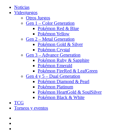
Noticias
Videojuegos
Otros Juegos
Gen 1 – Color Generation
Pokémon Red & Blue
Pokémon Yellow
Gen 2 – Metal Generation
Pokémon Gold & Silver
Pokémon Crystal
Gen 3 – Advance Generation
Pokémon Ruby & Sapphire
Pokémon Emerald
Pokémon FireRed & LeafGreen
Gen 4 y 5 – Dual Generation
Pokémon Diamond & Pearl
Pokémon Platinum
Pokémon HeartGold & SoulSilver
Pokémon Black & White
TCG
Torneos y eventos