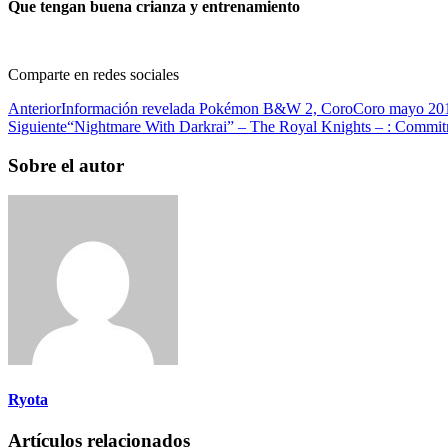
Que tengan buena crianza y entrenamiento
Comparte en redes sociales
Anterior
Información revelada Pokémon B&W 2, CoroCoro mayo 20
Siguiente
“Nightmare With Darkrai” – The Royal Knights – : Commi
Sobre el autor
Ryota
Artículos relacionados