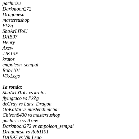
pachirisu
Darkmoon272
Dragonesa
mastersushop
PkZg
ShaArLiToU
DAB97
Henry
Axew
JJK13P
kratos
empoleon_sempai
Rob1101
Vik-Lego
1a ronda:
ShaArLiToU vs kratos
flyingtaco vs PkZg
deGray vs Lanz_Dragon
OoKaMii vs masterchimchar
Chivon8430 vs mastersushop
pachirisu vs Axew
Darkmoon272 vs empoleon_sempai
Dragonesa vs Rob1101
DAB97 vs Vik-Lego