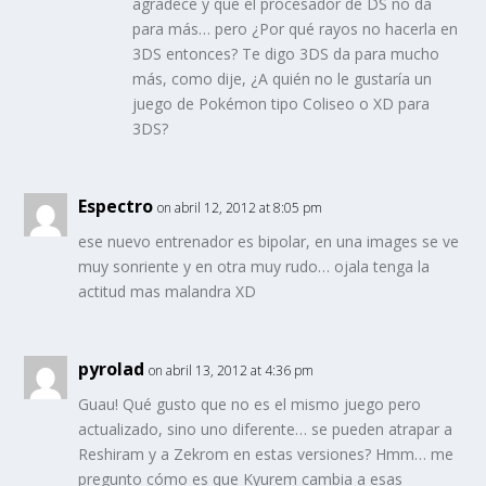
agradece y que el procesador de DS no da
para más… pero ¿Por qué rayos no hacerla en
3DS entonces? Te digo 3DS da para mucho
más, como dije, ¿A quién no le gustaría un
juego de Pokémon tipo Coliseo o XD para
3DS?
Espectro
on abril 12, 2012 at 8:05 pm
ese nuevo entrenador es bipolar, en una images se ve
muy sonriente y en otra muy rudo… ojala tenga la
actitud mas malandra XD
pyrolad
on abril 13, 2012 at 4:36 pm
Guau! Qué gusto que no es el mismo juego pero
actualizado, sino uno diferente… se pueden atrapar a
Reshiram y a Zekrom en estas versiones? Hmm… me
pregunto cómo es que Kyurem cambia a esas