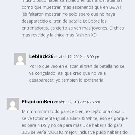
mucho pudo haber cambiado en dos años, ademas
como que muestran mas escenarios que en B&W1
les faltaron mostrar. Yo solo spero que no haya
desaparecido el tren de batalla D: Sobre los
entrenadores, es cierto se ven mas jovenes. El chico
mas revelde y la chica mas fashion XD
Leblack26
on abril 12, 2012 at 8:09 pm
Por lo que veo en el scan el tren de batalla no se
ve congelado, asi que creo que no va a
desaparecer, yo tambien lo extrañaría.
PhantomBen
on abril 12, 2012 at 4:26 pm
Mmmmmmm todo parece bien, excepto una cosa…
se ve totalmente igual a Black & White, eso es porque
es para NDS y no da para más… de haber sido para
3DS se vería MUCHO mejor, inclusive pudo haber sido