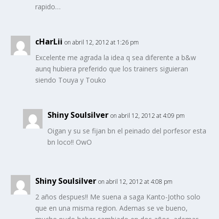
rapido…
cHarLii
on abril 12, 2012 at 1:26 pm
Excelente me agrada la idea q sea diferente a b&w
aunq hubiera preferido que los trainers siguieran
siendo Touya y Touko
Shiny Soulsilver
on abril 12, 2012 at 4:09 pm
Oigan y su se fijan bn el peinado del porfesor esta
bn loco!! OwO
Shiny Soulsilver
on abril 12, 2012 at 4:08 pm
2 años despues!! Me suena a saga Kanto-Jotho solo
que en una misma region. Ademas se ve bueno,