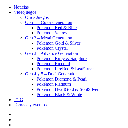
Noticias
Videojuegos
Otros Juegos
Gen 1 – Color Generation
Pokémon Red & Blue
Pokémon Yellow
Gen 2 – Metal Generation
Pokémon Gold & Silver
Pokémon Crystal
Gen 3 – Advance Generation
Pokémon Ruby & Sapphire
Pokémon Emerald
Pokémon FireRed & LeafGreen
Gen 4 y 5 – Dual Generation
Pokémon Diamond & Pearl
Pokémon Platinum
Pokémon HeartGold & SoulSilver
Pokémon Black & White
TCG
Torneos y eventos