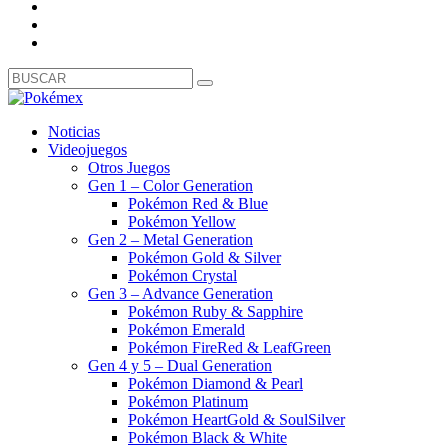
Noticias
Videojuegos
Otros Juegos
Gen 1 – Color Generation
Pokémon Red & Blue
Pokémon Yellow
Gen 2 – Metal Generation
Pokémon Gold & Silver
Pokémon Crystal
Gen 3 – Advance Generation
Pokémon Ruby & Sapphire
Pokémon Emerald
Pokémon FireRed & LeafGreen
Gen 4 y 5 – Dual Generation
Pokémon Diamond & Pearl
Pokémon Platinum
Pokémon HeartGold & SoulSilver
Pokémon Black & White