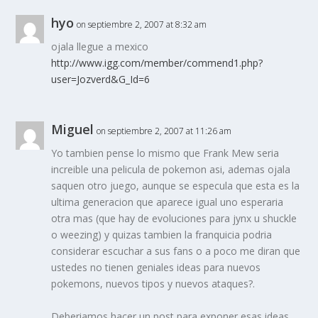
hyo
on septiembre 2, 2007 at 8:32 am
ojala llegue a mexico
http://www.igg.com/member/commend1.php?
user=Jozverd&G_Id=6
Miguel
on septiembre 2, 2007 at 11:26 am
Yo tambien pense lo mismo que Frank Mew seria
increible una pelicula de pokemon asi, ademas ojala
saquen otro juego, aunque se especula que esta es la
ultima generacion que aparece igual uno esperaria
otra mas (que hay de evoluciones para jynx u shuckle
o weezing) y quizas tambien la franquicia podria
considerar escuchar a sus fans o a poco me diran que
ustedes no tienen geniales ideas para nuevos
pokemons, nuevos tipos y nuevos ataques?.
Deberiamos hacer un post para exponer esas ideas