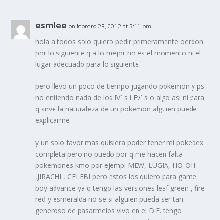
esmlee
on febrero 23, 2012 at 5:11 pm
hola a todos solo quiero pedir primeramente oerdon
por lo siguiente q a lo mejor no es el momento ni el
lugar adecuado para lo siguiente
pero llevo un poco de tiempo jugando pokemon y ps
no entiendo nada de los IV¨s i Ev¨s o algo asi ni para
q sirve la naturaleza de un pokemon alguien puede
explicarme
y un solo favor mas quisiera poder tener mi pokedex
completa pero no puedo por q me hacen falta
pokemones kmo por ejempl MEW, LUGIA, HO-OH
,JIRACHI , CELEBI pero estos los quiero para game
boy advance ya q tengo las versiones leaf green , fire
red y esmeralda no se si alguien pueda ser tan
generoso de pasarmelos vivo en el D.F. tengo