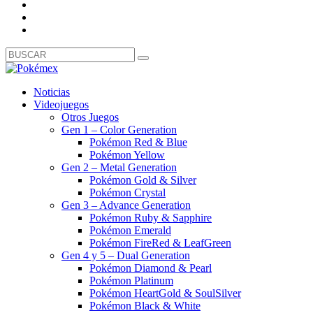
Noticias
Videojuegos
Otros Juegos
Gen 1 – Color Generation
Pokémon Red & Blue
Pokémon Yellow
Gen 2 – Metal Generation
Pokémon Gold & Silver
Pokémon Crystal
Gen 3 – Advance Generation
Pokémon Ruby & Sapphire
Pokémon Emerald
Pokémon FireRed & LeafGreen
Gen 4 y 5 – Dual Generation
Pokémon Diamond & Pearl
Pokémon Platinum
Pokémon HeartGold & SoulSilver
Pokémon Black & White