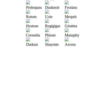
Probopass
Dusknoir
Froslass
Rotom
Uxie
Mesprit
Heatran
Regigigas
Giratina
Cresselia
Phione
Manaphy
Darkrai
Shaymin
Arceus