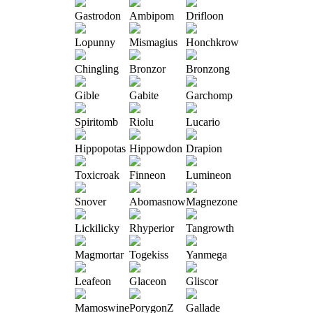
Gastrodon
Ambipom
Drifloon
Lopunny
Mismagius
Honchkrow
Chingling
Bronzor
Bronzong
Gible
Gabite
Garchomp
Spiritomb
Riolu
Lucario
Hippopotas
Hippowdon
Drapion
Toxicroak
Finneon
Lumineon
Snover
Abomasnow
Magnezone
Lickilicky
Rhyperior
Tangrowth
Magmortar
Togekiss
Yanmega
Leafeon
Glaceon
Gliscor
Mamoswine
PorygonZ
Gallade