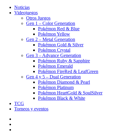
Noticias
Videojuegos
Otros Juegos
Gen 1 – Color Generation
Pokémon Red & Blue
Pokémon Yellow
Gen 2 – Metal Generation
Pokémon Gold & Silver
Pokémon Crystal
Gen 3 – Advance Generation
Pokémon Ruby & Sapphire
Pokémon Emerald
Pokémon FireRed & LeafGreen
Gen 4 y 5 – Dual Generation
Pokémon Diamond & Pearl
Pokémon Platinum
Pokémon HeartGold & SoulSilver
Pokémon Black & White
TCG
Torneos y eventos