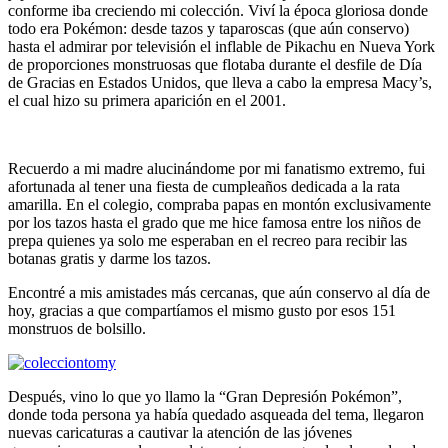
conforme iba creciendo mi colección. Viví la época gloriosa donde
todo era Pokémon: desde tazos y taparoscas (que aún conservo)
hasta el admirar por televisión el inflable de Pikachu en Nueva York
de proporciones monstruosas que flotaba durante el desfile de Día
de Gracias en Estados Unidos, que lleva a cabo la empresa Macy’s,
el cual hizo su primera aparición en el 2001.
Recuerdo a mi madre alucinándome por mi fanatismo extremo, fui
afortunada al tener una fiesta de cumpleaños dedicada a la rata
amarilla. En el colegio, compraba papas en montón exclusivamente
por los tazos hasta el grado que me hice famosa entre los niños de
prepa quienes ya solo me esperaban en el recreo para recibir las
botanas gratis y darme los tazos.
Encontré a mis amistades más cercanas, que aún conservo al día de
hoy, gracias a que compartíamos el mismo gusto por esos 151
monstruos de bolsillo.
Después, vino lo que yo llamo la “Gran Depresión Pokémon”,
donde toda persona ya había quedado asqueada del tema, llegaron
nuevas caricaturas a cautivar la atención de las jóvenes