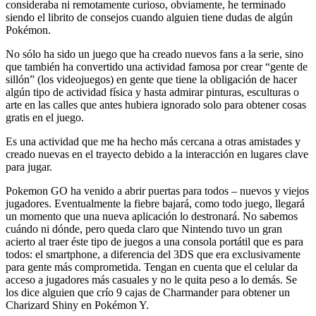
consideraba ni remotamente curioso, obviamente, he terminado
siendo el librito de consejos cuando alguien tiene dudas de algún
Pokémon.
No sólo ha sido un juego que ha creado nuevos fans a la serie, sino
que también ha convertido una actividad famosa por crear “gente de
sillón” (los videojuegos) en gente que tiene la obligación de hacer
algún tipo de actividad física y hasta admirar pinturas, esculturas o
arte en las calles que antes hubiera ignorado solo para obtener cosas
gratis en el juego.
Es una actividad que me ha hecho más cercana a otras amistades y
creado nuevas en el trayecto debido a la interacción en lugares clave
para jugar.
Pokemon GO ha venido a abrir puertas para todos – nuevos y viejos
jugadores. Eventualmente la fiebre bajará, como todo juego, llegará
un momento que una nueva aplicación lo destronará. No sabemos
cuándo ni dónde, pero queda claro que Nintendo tuvo un gran
acierto al traer éste tipo de juegos a una consola portátil que es para
todos: el smartphone, a diferencia del 3DS que era exclusivamente
para gente más comprometida. Tengan en cuenta que el celular da
acceso a jugadores más casuales y no le quita peso a lo demás. Se
los dice alguien que crío 9 cajas de Charmander para obtener un
Charizard Shiny en Pokémon Y.