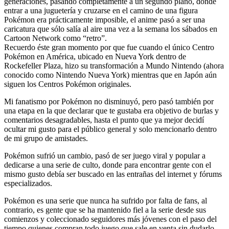
generaciones, pasando completamente a un segundo plano, donde
entrar a una juguetería y cruzarse en el camino de una figura
Pokémon era prácticamente imposible, el anime pasó a ser una
caricatura que sólo salía al aire una vez a la semana los sábados en
Cartoon Network como “retro”.
Recuerdo éste gran momento por que fue cuando el único Centro
Pokémon en América, ubicado en Nueva York dentro de
Rockefeller Plaza, hizo su transformación a Mundo Nintendo (ahora
conocido como Nintendo Nueva York) mientras que en Japón aún
siguen los Centros Pokémon originales.
Mi fanatismo por Pokémon no disminuyó, pero pasó también por
una etapa en la que declarar que te gustaba era objetivo de burlas y
comentarios desagradables, hasta el punto que ya mejor decidí
ocultar mi gusto para el público general y solo mencionarlo dentro
de mi grupo de amistades.
Pokémon sufrió un cambio, pasó de ser juego viral y popular a
dedicarse a una serie de culto, donde para encontrar gente con el
mismo gusto debía ser buscado en las entrañas del internet y fórums
especializados.
Pokémon es una serie que nunca ha sufrido por falta de fans, al
contrario, es gente que se ha mantenido fiel a la serie desde sus
comienzos y coleccionado seguidores más jóvenes con el paso del
tiempo quienes compran todo juego que sale en venta sin dudarlo,