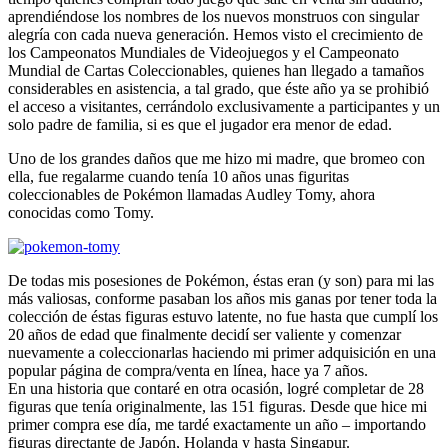
aprendiéndose los nombres de los nuevos monstruos con singular
alegría con cada nueva generación. Hemos visto el crecimiento de
los Campeonatos Mundiales de Videojuegos y el Campeonato
Mundial de Cartas Coleccionables, quienes han llegado a tamaños
considerables en asistencia, a tal grado, que éste año ya se prohibió
el acceso a visitantes, cerrándolo exclusivamente a participantes y un
solo padre de familia, si es que el jugador era menor de edad.
Uno de los grandes daños que me hizo mi madre, que bromeo con
ella, fue regalarme cuando tenía 10 años unas figuritas
coleccionables de Pokémon llamadas Audley Tomy, ahora
conocidas como Tomy.
De todas mis posesiones de Pokémon, éstas eran (y son) para mi las
más valiosas, conforme pasaban los años mis ganas por tener toda la
colección de éstas figuras estuvo latente, no fue hasta que cumplí los
20 años de edad que finalmente decidí ser valiente y comenzar
nuevamente a coleccionarlas haciendo mi primer adquisición en una
popular página de compra/venta en línea, hace ya 7 años.
En una historia que contaré en otra ocasión, logré completar de 28
figuras que tenía originalmente, las 151 figuras. Desde que hice mi
primer compra ese día, me tardé exactamente un año – importando
figuras directante de Japón, Holanda y hasta Singapur.