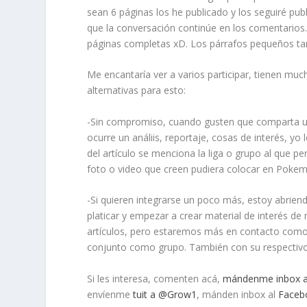
sean 6 páginas los he publicado y los seguiré publ
que la conversación continúe en los comentarios
páginas completas xD. Los párrafos pequeños tam
Me encantaría ver a varios participar, tienen mu
alternativas para esto:
-Sin compromiso, cuando gusten que comparta un a
ocurre un análiis, reportaje, cosas de interés, yo
del artículo se menciona la liga o grupo al que 
foto o video que creen pudiera colocar en Pokeme
-Si quieren integrarse un poco más, estoy abri
platicar y empezar a crear material de interés de 
artículos, pero estaremos más en contacto como 
conjunto como grupo. También con su respectivo
Si les interesa, comenten acá,
mándenme inbox a
envíenme
tuit a @Grow1
, mánden inbox al
Faceb