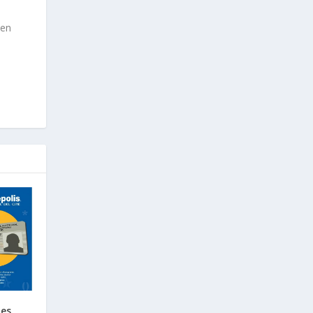
 en
es