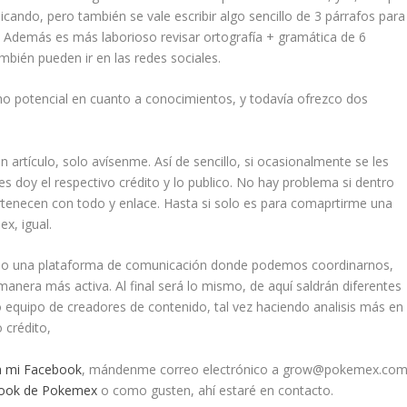
icando, pero también se vale escribir algo sencillo de 3 párrafos para
. Además es más laborioso revisar ortografía + gramática de 6
bién pueden ir en las redes sociales.
cho potencial en cuanto a conocimientos, y todavía ofrezco dos
rtículo, solo avísenme. Así de sencillo, si ocasionalmente se les
 les doy el respectivo crédito y lo publico. No hay problema si dentro
pertenecen con todo y enlace. Hasta si solo es para comaprtirme una
x, igual.
endo una plataforma de comunicación donde podemos coordinarnos,
manera más activa. Al final será lo mismo, de aquí saldrán diferentes
equipo de creadores de contenido, tal vez haciendo analisis más en
 crédito,
 mi Facebook
, mándenme correo electrónico a grow@pokemex.com
ook de Pokemex
o como gusten, ahí estaré en contacto.