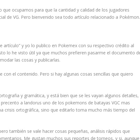
 lo que ocupamos para que la cantidad y calidad de los jugadores
ial de VG. Pero bienvenido sea todo artículo relacionado a Pokémon
te artículo” y yo lo publico en Pokemex con su respectivo crédito al
Esto lo he visto útil ya que muchos prefieren pasarme el documento d
modar las cosas y publicarlas.
le con el contenido. Pero si hay algunas cosas sencillas que quiero
 ortografia y gramática, y está bien que se les vayan algunos detalles,
les precento a landorus uno de los pokemons de batayas VGC mas
 crisis ortográfica, sino que editarlo toma mucho más tiempo del
pero también se vale hacer cosas pequeñas, análisis rápidos que
comentarios. Me gustan muchos sus reportes de torneos, y si, aunque