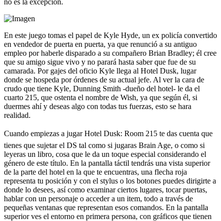
no es la excepción.
En este juego tomas el papel de Kyle Hyde, un ex policía convertido
en vendedor de puerta en puerta, ya que renunció a su antiguo
empleo por haberle disparado a su compañero Brian Bradley; él cree
que su amigo sigue vivo y no parará hasta saber que fue de su
camarada. Por gajes del oficio Kyle llega al Hotel Dusk, lugar
donde se hospeda por órdenes de su actual jefe. Al ver la cara de
crudo que tiene Kyle, Dunning Smith -dueño del hotel- le da el
cuarto 215, que ostenta el nombre de Wish, ya que según él, si
duermes ahí y deseas algo con todas tus fuerzas, esto se hara
realidad.
Cuando empiezas a jugar Hotel Dusk: Room 215 te das cuenta que
tienes que sujetar el DS tal como si jugaras Brain Age, o como si
leyeras un libro, cosa que le da un toque especial considerando el
género de este título. En la pantalla táctil tendrás una vista superior
de la parte del hotel en la que te encuentras, una flecha roja
representa tu posición y con el stylus o los botones puedes dirigirte a
donde lo desees, así como examinar ciertos lugares, tocar puertas,
hablar con un personaje o acceder a un item, todo a través de
pequeñas ventanas que representan esos comandos. En la pantalla
superior ves el entorno en primera persona, con gráficos que tienen