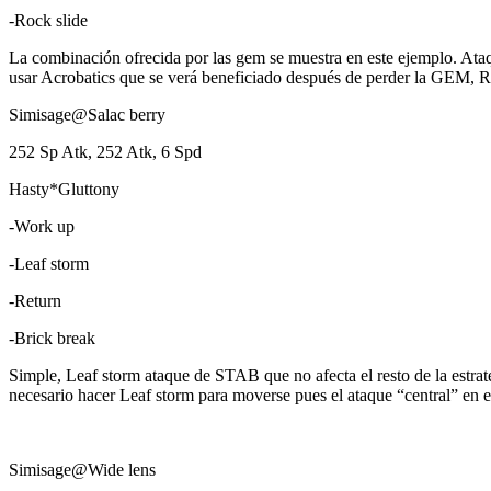
-Rock slide
La combinación ofrecida por las gem se muestra en este ejemplo. At
usar Acrobatics que se verá beneficiado después de perder la GEM, Roc
Simisage@Salac berry
252 Sp Atk, 252 Atk, 6 Spd
Hasty*Gluttony
-Work up
-Leaf storm
-Return
-Brick break
Simple, Leaf storm ataque de STAB que no afecta el resto de la estrate
necesario hacer Leaf storm para moverse pues el ataque “central” en 
Simisage@Wide lens