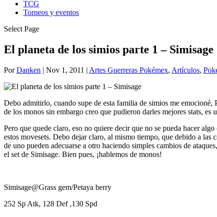
TCG
Torneos y eventos
Select Page
El planeta de los simios parte 1 – Simisage
Por
Danken
|
Nov 1, 2011
|
Artes Guerreras Pokémex
,
Artículos
,
Pok
Debo admitirlo, cuando supe de esta familia de simios me emocioné, P
de los monos sin embargo creo que pudieron darles mejores stats, es 
Pero que quede claro, eso no quiere decir que no se pueda hacer algo co
estos movesets. Debo dejar claro, al mismo tiempo, que debid
de uno pueden adecuarse a otro haciendo simples cambios de ataques, 
el set de Simisage. Bien pues, ¡hablemos de monos!
Simisage@Grass gem/Petaya berry
252 Sp Atk, 128 Def ,130 Spd