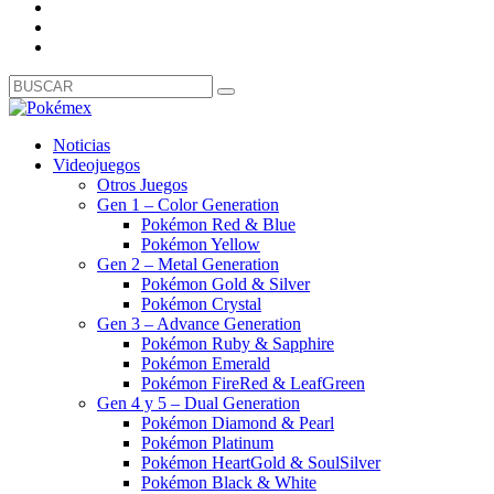
Noticias
Videojuegos
Otros Juegos
Gen 1 – Color Generation
Pokémon Red & Blue
Pokémon Yellow
Gen 2 – Metal Generation
Pokémon Gold & Silver
Pokémon Crystal
Gen 3 – Advance Generation
Pokémon Ruby & Sapphire
Pokémon Emerald
Pokémon FireRed & LeafGreen
Gen 4 y 5 – Dual Generation
Pokémon Diamond & Pearl
Pokémon Platinum
Pokémon HeartGold & SoulSilver
Pokémon Black & White