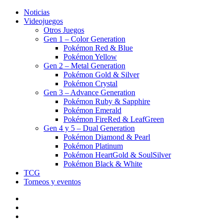
Noticias
Videojuegos
Otros Juegos
Gen 1 – Color Generation
Pokémon Red & Blue
Pokémon Yellow
Gen 2 – Metal Generation
Pokémon Gold & Silver
Pokémon Crystal
Gen 3 – Advance Generation
Pokémon Ruby & Sapphire
Pokémon Emerald
Pokémon FireRed & LeafGreen
Gen 4 y 5 – Dual Generation
Pokémon Diamond & Pearl
Pokémon Platinum
Pokémon HeartGold & SoulSilver
Pokémon Black & White
TCG
Torneos y eventos