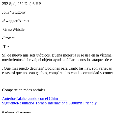
252 Spd, 252 Def, 6 HP
Jolly*Gluttony
-Swagger/Attract
-GrassWhistle
-Protect
-Toxic
Sí, de nuevo mis sets utópicos. Buena molestia si se usa en la víctim
movimientos del rival; el objeto ayuda a fallar menos los ataques de e
¿Qué más puedo decirles? Opciones para usarlo las hay, son variadas 
estas así que no sean gachos, compártanlas con la comunidad y come
Comparte en redes sociales
Anterior
Calañereando con el Chimalltlin
Siguiente
Resultados Torneo Internacional Autumn Friendly
Sobre el autor