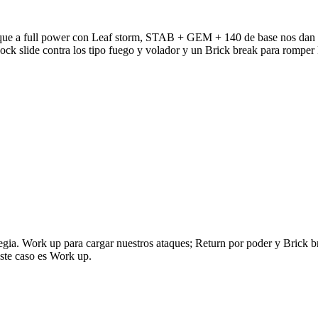
aque a full power con Leaf storm, STAB + GEM + 140 de base nos dan u
k slide contra los tipo fuego y volador y un Brick break para romper R
gia. Work up para cargar nuestros ataques; Return por poder y Brick brea
este caso es Work up.