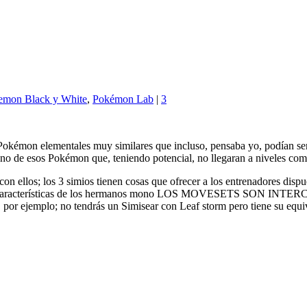
emon Black y White
,
Pokémon Lab
|
3
okémon elementales muy similares que incluso, pensaba yo, podían servi
uno de esos Pokémon que, teniendo potencial, no llegaran a niveles com
n ellos; los 3 simios tienen cosas que ofrecer a los entrenadores dispue
o a las características de los hermanos mono LOS MOVESETS SON 
por ejemplo; no tendrás un Simisear con Leaf storm pero tiene su equi