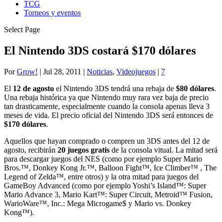
TCG
Torneos y eventos
Select Page
El Nintendo 3DS costará $170 dólares
Por
Grow!
|
Jul 28, 2011
|
Noticias
,
Videojuegos
|
7
El
12 de agosto
el Nintendo 3DS tendrá una rebaja de
$80 dólares
.
Una rebaja histórica ya que Nintendo muy rara vez baja de precio
tan drasticamente, especialmente cuando la consola apenas lleva 3
meses de vida. El precio oficial del Nintendo 3DS será entonces de
$170 dólares
.
Aquellos que hayan comprado o compren un 3DS antes del 12 de
agosto, recibirán
20 juegos gratis
de la consola vitual. La mitad será
para descargar juegos del NES (como por ejemplo Super Mario
Bros.™, Donkey Kong Jr.™, Balloon Fight™, Ice Climber™ , The
Legend of Zelda™, entre otros) y la otra mitad para juegos del
GameBoy Advanced (como por ejemplo Yoshi’s Island™: Super
Mario Advance 3, Mario Kart™: Super Circuit, Metroid™ Fusion,
WarioWare™, Inc.: Mega Microgame$ y Mario vs. Donkey
Kong™).