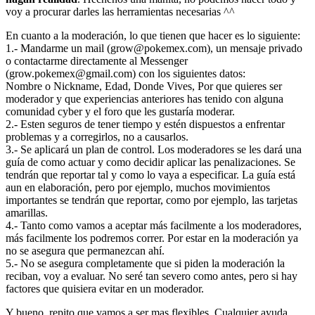
voy a procurar darles las herramientas necesarias ^^
En cuanto a la moderación, lo que tienen que hacer es lo siguiente:
1.- Mandarme un mail (grow@pokemex.com), un mensaje privado
o contactarme directamente al Messenger
(grow.pokemex@gmail.com) con los siguientes datos:
Nombre o Nickname, Edad, Donde Vives, Por que quieres ser
moderador y que experiencias anteriores has tenido con alguna
comunidad cyber y el foro que les gustaría moderar.
2.- Esten seguros de tener tiempo y estén dispuestos a enfrentar
problemas y a corregirlos, no a causarlos.
3.- Se aplicará un plan de control. Los moderadores se les dará una
guía de como actuar y como decidir aplicar las penalizaciones. Se
tendrán que reportar tal y como lo vaya a especificar. La guía está
aun en elaboración, pero por ejemplo, muchos movimientos
importantes se tendrán que reportar, como por ejemplo, las tarjetas
amarillas.
4.- Tanto como vamos a aceptar más facilmente a los moderadores,
más facilmente los podremos correr. Por estar en la moderación ya
no se asegura que permanezcan ahí.
5.- No se asegura completamente que si piden la moderación la
reciban, voy a evaluar. No seré tan severo como antes, pero si hay
factores que quisiera evitar en un moderador.
Y bueno, repito que vamos a ser mas flexibles. Cualquier ayuda