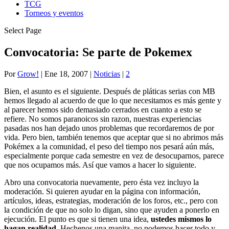
TCG
Torneos y eventos
Select Page
Convocatoria: Se parte de Pokemex
Por
Grow!
|
Ene 18, 2007
|
Noticias
|
2
Bien, el asunto es el siguiente. Después de pláticas serias con MB
hemos llegado al acuerdo de que lo que necesitamos es más gente y
al parecer hemos sido demasiado cerrados en cuanto a esto se
refiere. No somos paranoicos sin razon, nuestras experiencias
pasadas nos han dejado unos problemas que recordaremos de por
vida. Pero bien, también tenemos que aceptar que si no abrimos más
Pokémex a la comunidad, el peso del tiempo nos pesará aún más,
especialmente porque cada semestre en vez de desocuparnos, parece
que nos ocupamos más. Así que vamos a hacer lo siguiente.
Abro una convocatoria nuevamente, pero ésta vez incluyo la
moderación. Si quieren ayudar en la página con información,
artículos, ideas, estrategias, moderación de los foros, etc., pero con
la condición de que no solo lo digan, sino que ayuden a ponerlo en
ejecución. El punto es que si tienen una idea,
ustedes mismos lo
hagan realidad
. Hechenos una manita, no podemos hacer todo y