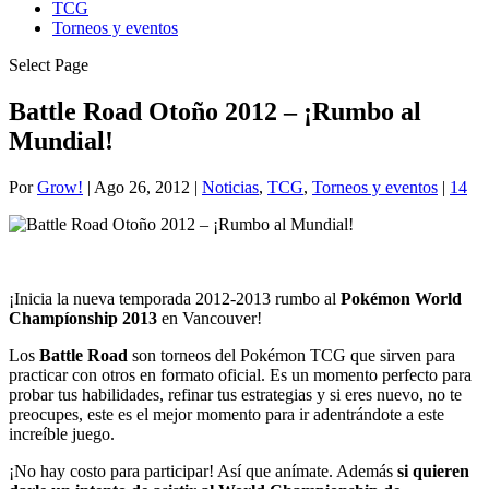
TCG
Torneos y eventos
Select Page
Battle Road Otoño 2012 – ¡Rumbo al
Mundial!
Por
Grow!
|
Ago 26, 2012
|
Noticias
,
TCG
,
Torneos y eventos
|
14
¡Inicia la nueva temporada 2012-2013 rumbo al
Pokémon World
Champíonship 2013
en Vancouver!
Los
Battle Road
son torneos del Pokémon TCG que sirven para
practicar con otros en formato oficial. Es un momento perfecto para
probar tus habilidades, refinar tus estrategias y si eres nuevo, no te
preocupes, este es el mejor momento para ir adentrándote a este
increíble juego.
¡No hay costo para participar! Así que anímate. Además
si quieren