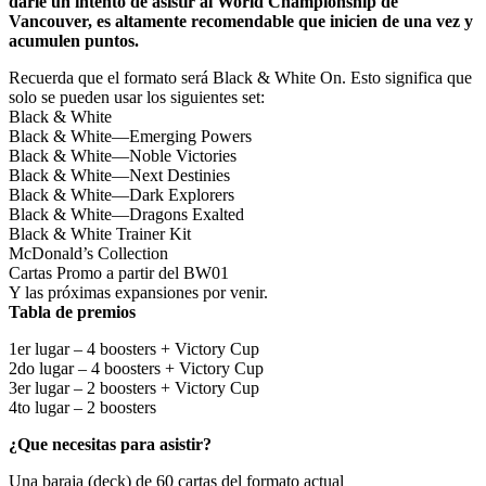
darle un intento de asistir al World Championship de
Vancouver, es altamente recomendable que inicien de una vez y
acumulen puntos.
Recuerda que el formato será Black & White On. Esto significa que
solo se pueden usar los siguientes set:
Black & White
Black & White—Emerging Powers
Black & White—Noble Victories
Black & White—Next Destinies
Black & White—Dark Explorers
Black & White—Dragons Exalted
Black & White Trainer Kit
McDonald’s Collection
Cartas Promo a partir del BW01
Y las próximas expansiones por venir.
Tabla de premios
1er lugar – 4 boosters + Victory Cup
2do lugar – 4 boosters + Victory Cup
3er lugar – 2 boosters + Victory Cup
4to lugar – 2 boosters
¿Que necesitas para asistir?
Una baraja (deck) de 60 cartas del formato actual