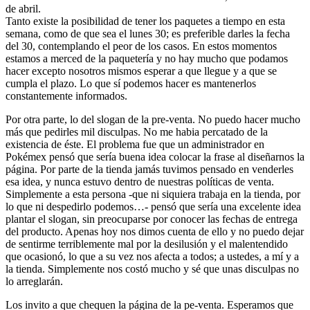
de abril.
Tanto existe la posibilidad de tener los paquetes a tiempo en esta
semana, como de que sea el lunes 30; es preferible darles la fecha
del 30, contemplando el peor de los casos. En estos momentos
estamos a merced de la paquetería y no hay mucho que podamos
hacer excepto nosotros mismos esperar a que llegue y a que se
cumpla el plazo. Lo que sí podemos hacer es mantenerlos
constantemente informados.
Por otra parte, lo del slogan de la pre-venta. No puedo hacer mucho
más que pedirles mil disculpas. No me habia percatado de la
existencia de éste. El problema fue que un administrador en
Pokémex pensó que sería buena idea colocar la frase al diseñarnos la
página. Por parte de la tienda jamás tuvimos pensado en venderles
esa idea, y nunca estuvo dentro de nuestras políticas de venta.
Simplemente a esta persona -que ni siquiera trabaja en la tienda, por
lo que ni despedirlo podemos…- pensó que sería una excelente idea
plantar el slogan, sin preocuparse por conocer las fechas de entrega
del producto. Apenas hoy nos dimos cuenta de ello y no puedo dejar
de sentirme terriblemente mal por la desilusión y el malentendido
que ocasionó, lo que a su vez nos afecta a todos; a ustedes, a mí y a
la tienda. Simplemente nos costó mucho y sé que unas disculpas no
lo arreglarán.
Los invito a que chequen la página de la pe-venta. Esperamos que