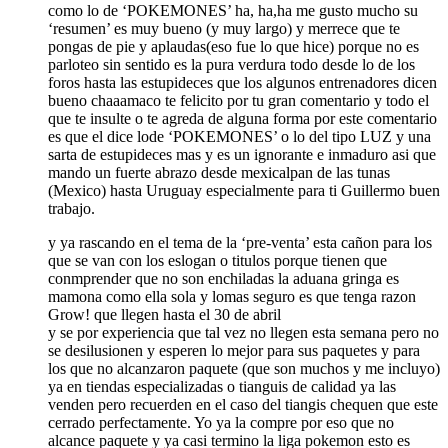
como lo de ‘POKEMONES’ ha, ha,ha me gusto mucho su
‘resumen’ es muy bueno (y muy largo) y merrece que te
pongas de pie y aplaudas(eso fue lo que hice) porque no es
parloteo sin sentido es la pura verdura todo desde lo de los
foros hasta las estupideces que los algunos entrenadores dicen
bueno chaaamaco te felicito por tu gran comentario y todo el
que te insulte o te agreda de alguna forma por este comentario
es que el dice lode ‘POKEMONES’ o lo del tipo LUZ y una
sarta de estupideces mas y es un ignorante e inmaduro asi que
mando un fuerte abrazo desde mexicalpan de las tunas
(Mexico) hasta Uruguay especialmente para ti Guillermo buen
trabajo.
y ya rascando en el tema de la ‘pre-venta’ esta cañon para los
que se van con los eslogan o titulos porque tienen que
conmprender que no son enchiladas la aduana gringa es
mamona como ella sola y lomas seguro es que tenga razon
Grow! que llegen hasta el 30 de abril
y se por experiencia que tal vez no llegen esta semana pero no
se desilusionen y esperen lo mejor para sus paquetes y para
los que no alcanzaron paquete (que son muchos y me incluyo)
ya en tiendas especializadas o tianguis de calidad ya las
venden pero recuerden en el caso del tiangis chequen que este
cerrado perfectamente. Yo ya la compre por eso que no
alcance paquete y ya casi termino la liga pokemon esto es