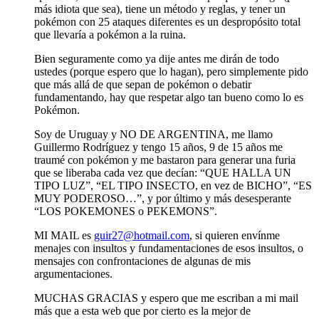
más idiota que sea), tiene un método y reglas, y tener un
pokémon con 25 ataques diferentes es un despropósito total
que llevaría a pokémon a la ruina.
Bien seguramente como ya dije antes me dirán de todo
ustedes (porque espero que lo hagan), pero simplemente pido
que más allá de que sepan de pokémon o debatir
fundamentando, hay que respetar algo tan bueno como lo es
Pokémon.
Soy de Uruguay y NO DE ARGENTINA, me llamo
Guillermo Rodríguez y tengo 15 años, 9 de 15 años me
traumé con pokémon y me bastaron para generar una furia
que se liberaba cada vez que decían: “QUE HALLA UN
TIPO LUZ”, “EL TIPO INSECTO, en vez de BICHO”, “ES
MUY PODEROSO…”, y por último y más desesperante
“LOS POKEMONES o PEKEMONS”.
MI MAIL es
guir27@hotmail.com
, si quieren envínme
menajes con insultos y fundamentaciones de esos insultos, o
mensajes con confrontaciones de algunas de mis
argumentaciones.
MUCHAS GRACIAS y espero que me escriban a mi mail
más que a esta web que por cierto es la mejor de