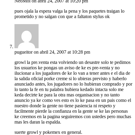
NeoMoi
on abril 24, 2007 at 10:20 pm
pues ojala la espera valga la pena y los paquetes traigan lo
prometido y no salgan con que a faltaton stylus ok
pugueitor
on abril 24, 2007 at 10:28 pm
growl la pre.venta esta volviendo un desastre solo te pedimos
los usuarios ke pongas un aviso de ke es pre-venta y no
ilucionar a los jugadores de ke lo van a tener antes e el dia de
la salida oficial porke creme si lo ubieras previsto y haberlo
anunciado antes, los jugadores no lo hubieran comprado y por
lo tanto la fe en tu palabra hubiera kedado intacta solo me
keda decirte ke para la otra mas organisacion y no tanto
anuncio ya ke como ves esto es lo ke pasa en un pais como el
nuestro donde la gente no tiene pasiencia ni respeto y
facilmente pierde la confianza en la gente se ke las personas
ke creemos en la pagina seguiremos con ustedes pero muchas
mas les daran la espalda.
suerte growl y pokemex en general.