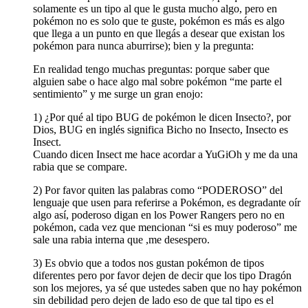
solamente es un tipo al que le gusta mucho algo, pero en
pokémon no es solo que te guste, pokémon es más es algo
que llega a un punto en que llegás a desear que existan los
pokémon para nunca aburrirse); bien y la pregunta:
En realidad tengo muchas preguntas: porque saber que
alguien sabe o hace algo mal sobre pokémon “me parte el
sentimiento” y me surge un gran enojo:
1) ¿Por qué al tipo BUG de pokémon le dicen Insecto?, por
Dios, BUG en inglés significa Bicho no Insecto, Insecto es
Insect.
Cuando dicen Insect me hace acordar a YuGiOh y me da una
rabia que se compare.
2) Por favor quiten las palabras como “PODEROSO” del
lenguaje que usen para referirse a Pokémon, es degradante oír
algo así, poderoso digan en los Power Rangers pero no en
pokémon, cada vez que mencionan “si es muy poderoso” me
sale una rabia interna que ,me desespero.
3) Es obvio que a todos nos gustan pokémon de tipos
diferentes pero por favor dejen de decir que los tipo Dragón
son los mejores, ya sé que ustedes saben que no hay pokémon
sin debilidad pero dejen de lado eso de que tal tipo es el