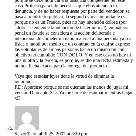
porque se debe notificar a la instancia competente (en este
caso Profeco),para ello necesitas que ellos atiendan tu
denuncia, y de no haber respuesta por parte del vendedor, se
pasa al ministerio publico, la segunda y mas importante es
porque no es un Fraude, púes no hay intención dolosa (por
“dolo” se entiende la intención de hacer un mal), en materia
penal un fraude se considera a la acción deliberada e
intencional de cometer un daño material a una persona ya sea
fisica o moral por medio de un contrato en la cual se exprese
las voluntades de ambas personas hacia un mismo fin con
objetivo no cumplido CON DOLO. Y en este caso no hay ni
una ni otra y la tercera, es porque, se dio una fecha estimada y
no una fecha exacta para la entrega del producto.
Vaya que estudiar leyes tiene la virtud de eliminar la
ignorancia…
P.D: Apurense porque se me queman las manos de jugar mi
versión Diamante XD. Ya me harte de estudiar mientras llegan
xD
Scizor02
on abril 25, 2007 at 8:19 pm