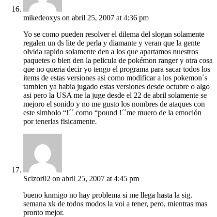
mikedeoxys
on abril 25, 2007 at 4:36 pm
Yo se como pueden resolver el dilema del slogan solamente
regalen un ds lite de perla y diamante y veran que la gente
olvida rapido solamente den a los que apartamos nuestros
paquetes o bien den la pelicula de pokémon ranger y otra cosa
que no queria decir yo tengo el programa para sacar todos los
items de estas versiones asi como modificar a los pokemon´s
tambien ya habia jugado estas versiones desde octubre o algo
asi pero la USA me la juge desde el 22 de abril solamente se
mejoro el sonido y no me gusto los nombres de ataques con
este simbolo “!´´ como “pound !´´me muero de la emoción
por tenerlas fisicamente.
Scizor02
on abril 25, 2007 at 4:45 pm
bueno knmigo no hay problema si me llega hasta la sig.
semana xk de todos modos la voi a tener, pero, mientras mas
pronto mejor.