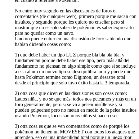
en cuanto a referirse a Pokémon.
No entro muy seguido en las discusiones de foros o
comentarios (de cualquier web), primero porque me sacan con
insultos, y segundo porque les quiero no enseñar pero si
mostrar que no es solo saber de pokémon es saber expresarlo
para no quedar como un navo.
Uno no puede entrar en una discusión de foro sabiendo que
hablan diciendo cosas como:
1) que debe haber un tipo LUZ porque bla bla bla bla, y
fundamentan porque debe haber ese tipo, pero más allá del
fundamento no piensan en algo simple como que si se incluye
a esta altura un nuevo tipo se desequilibra todo y puede que
hasta Pokémon termine como Digimon, un desastre total
desde el principio que solo tuvo éxito hasta la 3 temporada.
2) otra cosa que dicen en las discusiones son cosas como:
Latios niña, y no se que más, todos nos peleamos y más en un
foro generalmente, pero si se va a pelear insúltense y si
pueden golpeensé pero no metan en medio de la pelea insultos
usando Pokémon, locos son unos niños si hacen eso.
3) otra cosa es que se ven comentarios como de porqué los
pokémon no tienen un MOVESET con todos los ataques que
aprenden, eso es una imbecilidad total porque un juego (por