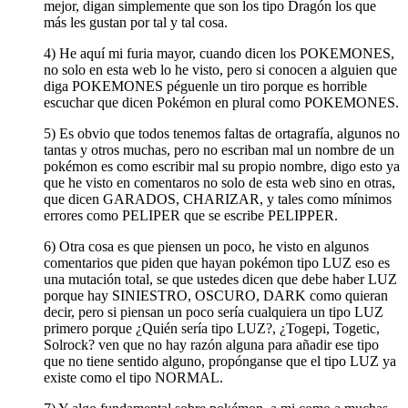
mejor, digan simplemente que son los tipo Dragón los que
más les gustan por tal y tal cosa.
4) He aquí mi furia mayor, cuando dicen los POKEMONES,
no solo en esta web lo he visto, pero si conocen a alguien que
diga POKEMONES péguenle un tiro porque es horrible
escuchar que dicen Pokémon en plural como POKEMONES.
5) Es obvio que todos tenemos faltas de ortagrafía, algunos no
tantas y otros muchas, pero no escriban mal un nombre de un
pokémon es como escribir mal su propio nombre, digo esto ya
que he visto en comentaros no solo de esta web sino en otras,
que dicen GARADOS, CHARIZAR, y tales como mínimos
errores como PELIPER que se escribe PELIPPER.
6) Otra cosa es que piensen un poco, he visto en algunos
comentarios que piden que hayan pokémon tipo LUZ eso es
una mutación total, se que ustedes dicen que debe haber LUZ
porque hay SINIESTRO, OSCURO, DARK como quieran
decir, pero si piensan un poco sería cualquiera un tipo LUZ
primero porque ¿Quién sería tipo LUZ?, ¿Togepi, Togetic,
Solrock? ven que no hay razón alguna para añadir ese tipo
que no tiene sentido alguno, propónganse que el tipo LUZ ya
existe como el tipo NORMAL.