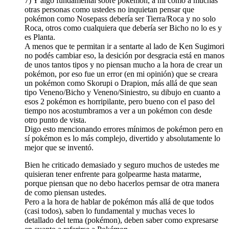
7) Y algo fundamental sobre pokémon, a mi como a muchas
otras personas como ustedes no inquietan pensar que
pokémon como Nosepass debería ser Tierra/Roca y no solo
Roca, otros como cualquiera que debería ser Bicho no lo es y
es Planta.
A menos que te permitan ir a sentarte al lado de Ken Sugimori
no podés cambiar eso, la desición por desgracia está en manos
de unos tantos tipos y no piensan mucho a la hora de crear un
pokémon, por eso fue un error (en mi opinión) que se creara
un pokémon como Skorupi o Drapion, más allá de que sean
tipo Veneno/Bicho y Veneno/Siniestro, su dibujo en cuanto a
esos 2 pokémon es horripilante, pero bueno con el paso del
tiempo nos acostumbramos a ver a un pokémon con desde
otro punto de vista.
Digo esto mencionando errores mínimos de pokémon pero en
sí pokémon es lo más complejo, divertido y absolutamente lo
mejor que se inventó.
Bien he criticado demasiado y seguro muchos de ustedes me
quisieran tener enfrente para golpearme hasta matarme,
porque piensan que no debo hacerlos pernsar de otra manera
de como piensan ustedes.
Pero a la hora de hablar de pokémon más allá de que todos
(casi todos), saben lo fundamental y muchas veces lo
detallado del tema (pokémon), deben saber como expresarse