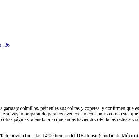
k
|
36
garras y colmillos, péinenles sus colitas y copetes y confirmen que est
 se vayan preparando para los eventos tan constantes como este, que 
otras páginas, abandona lo que andas haciendo, olvida las redes sociale
20 de noviembre a las 14:00 tiempo del DF-ctuoso (Ciudad de México) p