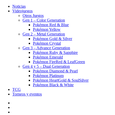
Noticias
Videojuegos
Otros Juegos
Gen 1 – Color Generation
Pokémon Red & Blue
Pokémon Yellow
Gen 2 – Metal Generation
Pokémon Gold & Silver
Pokémon Crystal
Gen 3 – Advance Generation
Pokémon Ruby & Sapphire
Pokémon Emerald
Pokémon FireRed & LeafGreen
Gen 4 y 5 – Dual Generation
Pokémon Diamond & Pearl
Pokémon Platinum
Pokémon HeartGold & SoulSilver
Pokémon Black & White
TCG
Torneos y eventos