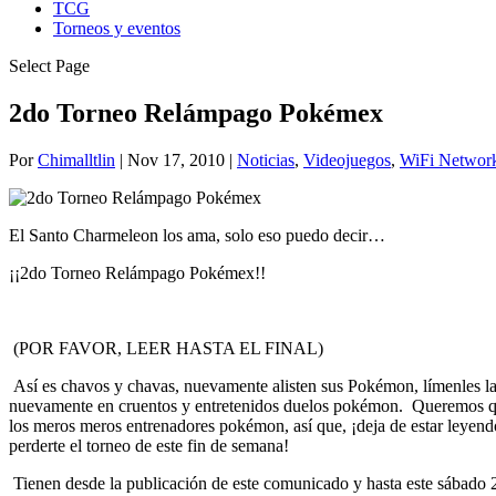
TCG
Torneos y eventos
Select Page
2do Torneo Relámpago Pokémex
Por
Chimalltlin
|
Nov 17, 2010
|
Noticias
,
Videojuegos
,
WiFi Networ
El Santo Charmeleon los ama, solo eso puedo decir…
¡¡2do Torneo Relámpago Pokémex!!
(POR FAVOR, LEER HASTA EL FINAL)
Así es chavos y chavas, nuevamente alisten sus Pokémon, límenles las 
nuevamente en cruentos y entretenidos duelos pokémon. Queremos que
los meros meros entrenadores pokémon, así que, ¡deja de estar leyendo 
perderte el torneo de este fin de semana!
Tienen desde la publicación de este comunicado y hasta este sábado 