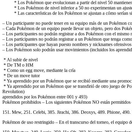
* Los Pokémon que evolucionan a partir del nivel 50 mantienen su 
* Los Pokémon de nivel inferior a 50 no experimentan un ajuste aut
* Las características de los Pokémon se ajustan a cómo serían si 
– Un participante no puede tener en su equipo más de un Pokémon c
– Cada Pokémon de un equipo puede llevar un objeto, pero dos Pokém
– Los participantes no podrán registrar a dos Pokémon con el mismo
– Los participantes no podrán registrar a un Pokémon que tenga c
– Los participantes que hayan puesto nombres y nicknames ofensivos o
– Los Pokémon solo podrán usar movimientos (incluidos los aprendido
* Al subir de nivel
* De TM o HM
* Como un egg move, mediante la cría
* De un move tutor
* Ya aprendido por un Pokémon que se recibió mediante una promoci
* Ya aprendido por un Pokémon que se transfirió de otro juego de
Revolution) * Mediante el movimiento
aprendidos por los Pok
Pokémon prohibidos – Los siguientes Pokémon NO están permitidos 
151. Mew, 251. Celebi, 385. Jirachi, 386. Deoxys, 489. Phione, 490
Pokémon de uso restringido – En el transcurso del torneo, el equipo