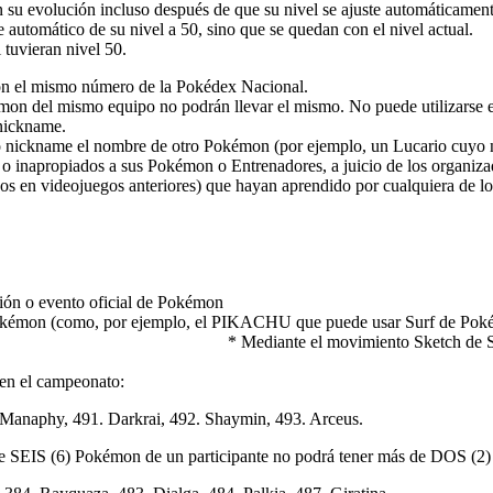
evolución incluso después de que su nivel se ajuste automáticament
omático de su nivel a 50, sino que se quedan con el nivel actual.
tuvieran nivel 50.
on el mismo número de la Pokédex Nacional.
on del mismo equipo no podrán llevar el mismo. No puede utilizarse 
 nickname.
omo nickname el nombre de otro Pokémon (por ejemplo, un Lucario cu
 inapropiados a sus Pokémon o Entrenadores, a juicio de los organizado
s en videojuegos anteriores) que hayan aprendido por cualquiera de lo
ón o evento oficial de Pokémon
 Pokémon (como, por ejemplo, el PIKACHU que puede usar Surf de Pok
 Sketch de SMEARGLE (limitado a los m
émon entre 001 y 493) 
en el campeonato:
. Manaphy, 491. Darkrai, 492. Shaymin, 493. Arceus.
 de SEIS (6) Pokémon de un participante no podrá tener más de DOS (2