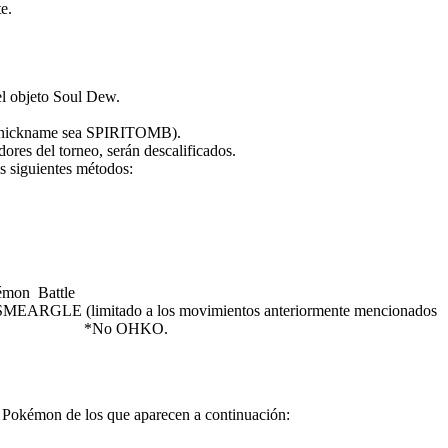
e.
el objeto Soul Dew.
yo nickname sea SPIRITOMB).
res del torneo, serán descalificados.
s siguientes métodos:
émon Battle
ovimientos anteriormente mencionados
*No OHKO.
) Pokémon de los que aparecen a continuación: