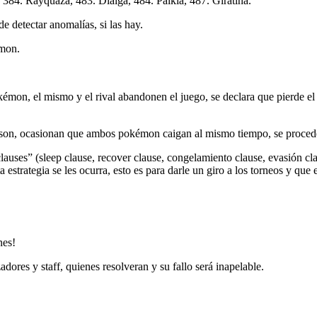
84. Rayquaza, 483. Dialga, 484. Palkia, 487. Giratina.
e detectar anomalías, si las hay.
émon.
mon, el mismo y el rival abandonen el juego, se declara que pierde el
 poison, ocasionan que ambos pokémon caigan al mismo tiempo, se proce
uses” (sleep clause, recover clause, congelamiento clause, evasión cla
a estrategia se les ocurra, esto es para darle un giro a los torneos y qu
nes!
dores y staff, quienes resolveran y su fallo será inapelable.