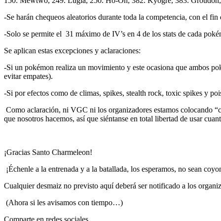
150. Mewtwo, 249. Lugia, 250. Ho-Oh, 382. Kyogre, 383. Groudon, 3
-Se harán chequeos aleatorios durante toda la competencia, con el fin d
-Solo se permite el 31 máximo de IV’s en 4 de los stats de cada pok
Se aplican estas excepciones y aclaraciones:
-Si un pokémon realiza un movimiento y este ocasiona que ambos poké
evitar empates).
-Si por efectos como de climas, spikes, stealth rock, toxic spikes y
Como aclaración, ni VGC ni los organizadores estamos colocando “cla
que nosotros hacemos, así que siéntanse en total libertad de usar cuant
¡Gracias Santo Charmeleon!
¡Échenle a la entrenada y a la batallada, los esperamos, no sean coyo
Cualquier desmaiz no previsto aquí deberá ser notificado a los organiza
(Ahora si les avisamos con tiempo…)
Comparte en redes sociales