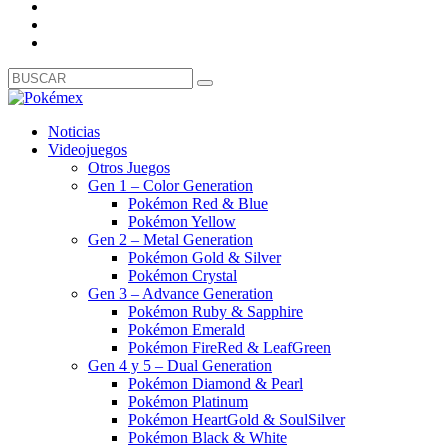
Noticias
Videojuegos
Otros Juegos
Gen 1 – Color Generation
Pokémon Red & Blue
Pokémon Yellow
Gen 2 – Metal Generation
Pokémon Gold & Silver
Pokémon Crystal
Gen 3 – Advance Generation
Pokémon Ruby & Sapphire
Pokémon Emerald
Pokémon FireRed & LeafGreen
Gen 4 y 5 – Dual Generation
Pokémon Diamond & Pearl
Pokémon Platinum
Pokémon HeartGold & SoulSilver
Pokémon Black & White