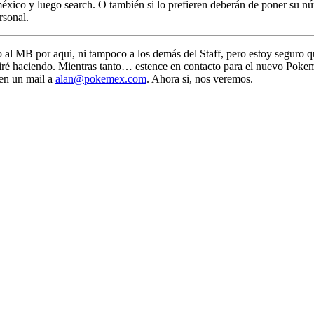
co y luego search. O también si lo prefieren deberán de poner su núme
rsonal.
o al MB por aqui, ni tampoco a los demás del Staff, pero estoy seguro
é haciendo. Mientras tanto… estence en contacto para el nuevo Pokeme
den un mail a
alan@pokemex.com
. Ahora si, nos veremos.