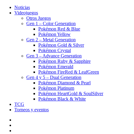
Noticias
Videojuegos
Otros Juegos
Gen 1 – Color Generation
Pokémon Red & Blue
Pokémon Yellow
Gen 2 – Metal Generation
Pokémon Gold & Silver
Pokémon Crystal
Gen 3 – Advance Generation
Pokémon Ruby & Sapphire
Pokémon Emerald
Pokémon FireRed & LeafGreen
Gen 4 y 5 – Dual Generation
Pokémon Diamond & Pearl
Pokémon Platinum
Pokémon HeartGold & SoulSilver
Pokémon Black & White
TCG
Torneos y eventos