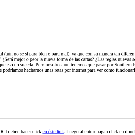
al (aún no se si para bien o para mal), ya que con su manera tan diferen
 ¿Será mejor o peor la nueva forma de las cartas? ¿Las reglas nuevas s
 eso no suceda. Pero nosotros aún tenemos que pasar por Southern Is
ice podríamos hecharnos unas retas por internet para ver como funcionar
 DCI deben hacer click
en éste link
. Luego al entrar hagan click en don