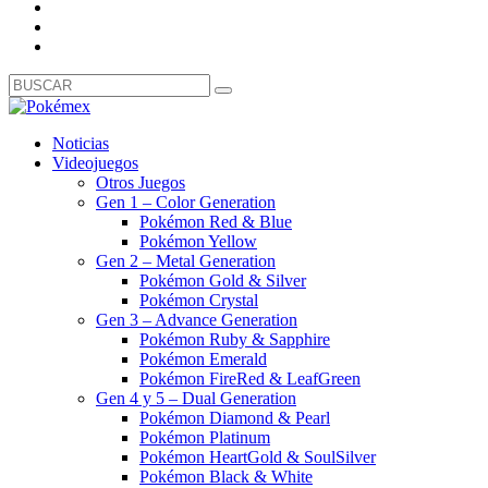
Noticias
Videojuegos
Otros Juegos
Gen 1 – Color Generation
Pokémon Red & Blue
Pokémon Yellow
Gen 2 – Metal Generation
Pokémon Gold & Silver
Pokémon Crystal
Gen 3 – Advance Generation
Pokémon Ruby & Sapphire
Pokémon Emerald
Pokémon FireRed & LeafGreen
Gen 4 y 5 – Dual Generation
Pokémon Diamond & Pearl
Pokémon Platinum
Pokémon HeartGold & SoulSilver
Pokémon Black & White