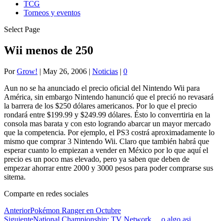
TCG
Torneos y eventos
Select Page
Wii menos de 250
Por
Grow!
|
May 26, 2006
|
Noticias
|
0
Aun no se ha anunciado el precio oficial del Nintendo Wii para
América, sin embargo Nintendo hanunció que el preció no revasará
la barrera de los $250 dólares americanos. Por lo que el precio
rondará entre $199.99 y $249.99 dólares. Ésto lo converrtiria en la
consola mas barata y con esto logrando abarcar un mayor mercado
que la competencia. Por ejemplo, el PS3 costrá aproximadamente lo
mismo que comprar 3 Nintendo Wii. Claro que también habrá que
esperar cuanto lo empiezan a vender en México por lo que aquí el
precio es un poco mas elevado, pero ya saben que deben de
empezar ahorrar entre 2000 y 3000 pesos para poder comprarse sus
sitema.
Comparte en redes sociales
Anterior
Pokémon Ranger en Octubre
Siguiente
National Championship: TV Network… o algo asi