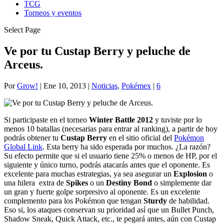
TCG
Torneos y eventos
Select Page
Ve por tu Custap Berry y peluche de
Arceus.
Por
Grow!
|
Ene 10, 2013
|
Noticias
,
Pokémex
|
6
Si participaste en el torneo
Winter Battle 2012
y tuviste por lo
menos 10 batallas (necesarias para entrar al ranking), a partir de hoy
podrás obtener tu
Custap Berry
en el sitio oficial del
Pokémon
Global Link
. Esta berry ha sido esperada por muchos. ¿La razón?
Su efecto permite que si el usuario tiene 25% o menos de HP, por el
siguiente y único turno, podrás atacarás antes que el oponente. Es
excelente para muchas estrategias, ya sea asegurar un
Explosion
o
una hilera extra de
Spikes
o un
Destiny Bond
o simplemente dar
un gran y fuerte golpe sorpresivo al oponente. Es un excelente
complemento para los Pokémon que tengan
Sturdy
de habilidad.
Eso si, los ataques conservan su prioridad así que un Bullet Punch,
Shadow Sneak, Quick Attack, etc., te pegará antes, aún con Custap