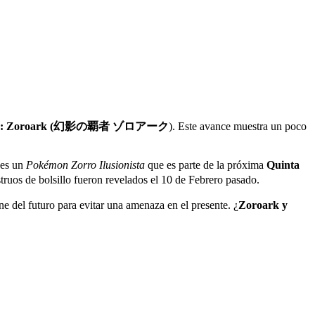
s: Zoroark (
幻影
の
覇者
ゾロアーク
). Este avance muestra un poco
 es un
Pokémon Zorro Ilusionista
que es parte de la próxima
Quinta
struos de bolsillo fueron revelados el 10 de Febrero pasado.
ne del futuro para evitar una amenaza en el presente. ¿
Zoroark y