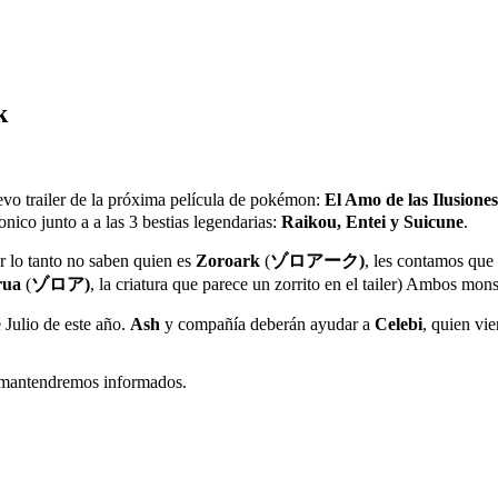
k
vo trailer de la próxima película de pokémon:
El Amo de las Ilusione
ico junto a a las 3 bestias legendarias:
Raikou, Entei y Suicune
.
or lo tanto no saben quien es
Zoroark
(
ゾロアーク)
, les contamos que
rua
(
ゾロア)
, la criatura que parece un zorrito en el tailer) Ambos mon
 Julio de este año.
Ash
y compañía deberán ayudar a
Celebi
, quien vie
s mantendremos informados.