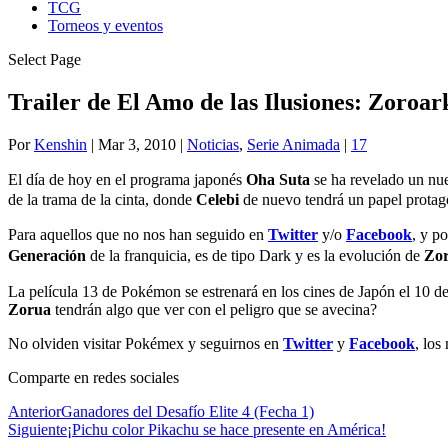
TCG
Torneos y eventos
Select Page
Trailer de El Amo de las Ilusiones: Zoroar
Por
Kenshin
|
Mar 3, 2010
|
Noticias
,
Serie Animada
|
17
El día de hoy en el programa japonés
Oha Suta
se ha revelado un nue
de la trama de la cinta, donde
Celebi
de nuevo tendrá un papel protagon
Para aquellos que no nos han seguido en
Twitter
y/o
Facebook
, y p
Generación
de la franquicia, es de tipo Dark y es la evolución de
Zo
La película 13 de Pokémon se estrenará en los cines de Japón el 10 de
Zorua
tendrán algo que ver con el peligro que se avecina?
No olviden visitar Pokémex y seguirnos en
Twitter
y
Facebook
, lo
Comparte en redes sociales
Anterior
Ganadores del Desafío Elite 4 (Fecha 1)
Siguiente
¡Pichu color Pikachu se hace presente en América!