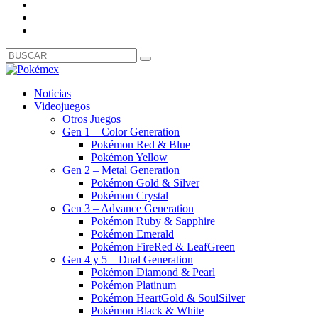
Noticias
Videojuegos
Otros Juegos
Gen 1 – Color Generation
Pokémon Red & Blue
Pokémon Yellow
Gen 2 – Metal Generation
Pokémon Gold & Silver
Pokémon Crystal
Gen 3 – Advance Generation
Pokémon Ruby & Sapphire
Pokémon Emerald
Pokémon FireRed & LeafGreen
Gen 4 y 5 – Dual Generation
Pokémon Diamond & Pearl
Pokémon Platinum
Pokémon HeartGold & SoulSilver
Pokémon Black & White