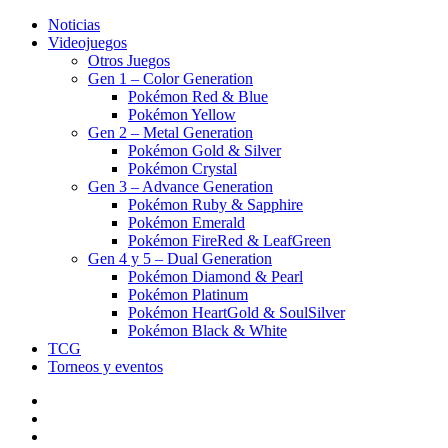
Noticias
Videojuegos
Otros Juegos
Gen 1 – Color Generation
Pokémon Red & Blue
Pokémon Yellow
Gen 2 – Metal Generation
Pokémon Gold & Silver
Pokémon Crystal
Gen 3 – Advance Generation
Pokémon Ruby & Sapphire
Pokémon Emerald
Pokémon FireRed & LeafGreen
Gen 4 y 5 – Dual Generation
Pokémon Diamond & Pearl
Pokémon Platinum
Pokémon HeartGold & SoulSilver
Pokémon Black & White
TCG
Torneos y eventos