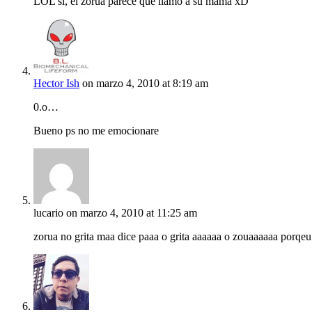
LOL si, el zorua parece que llamo a su mama xD
Hector Ish
on marzo 4, 2010 at 8:19 am
0.o…
Bueno ps no me emocionare
lucario
on marzo 4, 2010 at 11:25 am
zorua no grita maa dice paaa o grita aaaaaa o zouaaaaaa porqeu 