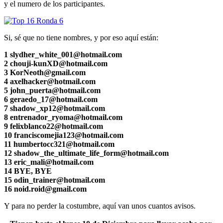
y el numero de los participantes.
Si, sé que no tiene nombres, y por eso aquí están:
1 slydher_white_001@hotmail.com
2 chouji-kunXD@hotmail.com
3 KorNeoth@gmail.com
4 axelhacker@hotmail.com
5 john_puerta@hotmail.com
6 geraedo_17@hotmail.com
7 shadow_xp12@hotmail.com
8 entrenador_ryoma@hotmail.com
9 felixblanco22@hotmail.com
10 franciscomejia123@hotmail.com
11 humbertocc321@hotmail.com
12 shadow_the_ultimate_life_form@hotmail.com
13 eric_mali@hotmail.com
14 BYE, BYE
15 odin_trainer@hotmail.com
16 noid.roid@gmail.com
Y para no perder la costumbre, aquí van unos cuantos avisos.