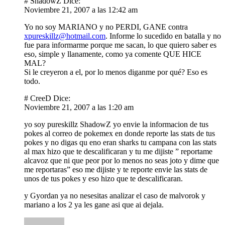
# ShadowZ Dice:
Noviembre 21, 2007 a las 12:42 am
Yo no soy MARIANO y no PERDI, GANE contra
xpureskillz@hotmail.com
. Informe lo sucedido en batalla y no
fue para informarme porque me sacan, lo que quiero saber es
eso, simple y llanamente, como ya comente QUE HICE
MAL?
Si le creyeron a el, por lo menos diganme por qué? Eso es
todo.
# CreeD Dice:
Noviembre 21, 2007 a las 1:20 am
yo soy pureskillz ShadowZ yo envie la informacion de tus
pokes al correo de pokemex en donde reporte las stats de tus
pokes y no digas qu eno eran sharks tu campana con las stats
al max hizo que te descalificaran y tu me dijiste ” reportame
alcavoz que ni que peor por lo menos no seas joto y dime que
me reportaras” eso me dijiste y te reporte envie las stats de
unos de tus pokes y eso hizo que te descalificaran.
y Gyordan ya no nesesitas analizar el caso de malvorok y
mariano a los 2 ya les gane asi que ai dejala.