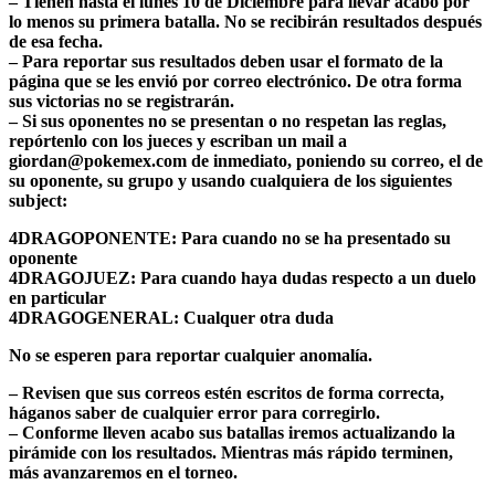
– Tienen hasta el lunes 10 de Diciembre para llevar acabo por
lo menos su primera batalla. No se recibirán resultados después
de esa fecha.
– Para reportar sus resultados deben usar el formato de la
página que se les envió por correo electrónico. De otra forma
sus victorias no se registrarán.
– Si sus oponentes no se presentan o no respetan las reglas,
repórtenlo con los jueces y escriban un mail a
giordan@pokemex.com de inmediato, poniendo su correo, el de
su oponente, su grupo y usando cualquiera de los siguientes
subject:
4DRAGOPONENTE: Para cuando no se ha presentado su
oponente
4DRAGOJUEZ: Para cuando haya dudas respecto a un duelo
en particular
4DRAGOGENERAL: Cualquer otra duda
No se esperen para reportar cualquier anomalía.
– Revisen que sus correos estén escritos de forma correcta,
háganos saber de cualquier error para corregirlo.
– Conforme lleven acabo sus batallas iremos actualizando la
pirámide con los resultados. Mientras más rápido terminen,
más avanzaremos en el torneo.