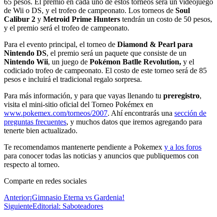
65 pesos. El premio en cada uno de estos torneos será un videojuego
de Wii o DS, y el trofeo de campeonato. Los torneos de
Soul
Calibur 2
y
Metroid Prime Hunters
tendrán un costo de 50 pesos,
y el premio será el trofeo de campeonato.
Para el evento principal, el torneo de
Diamond & Pearl para
Nintendo DS
, el premio será un paquete que consiste de un
Nintendo Wii
, un juego de
Pokémon Batlle Revolution,
y el
codiciado trofeo de campeonato. El costo de este torneo será de 85
pesos e incluirá el tradicional regalo sorpresa.
Para más información, y para que vayas llenando tu
preregistro
,
visita el mini-sitio oficial del Torneo Pokémex en
www.pokemex.com/torneos/2007
. Ahí encontrarás una
sección de
preguntas frecuentes
, y muchos datos que iremos agregando para
tenerte bien actualizado.
Te recomendamos mantenerte pendiente a Pokemex
y a los foros
para conocer todas las noticias y anuncios que publiquemos con
respecto al torneo.
Comparte en redes sociales
Anterior
¡Gimnasio Eterna vs Gardenia!
Siguiente
Editorial: Saboteadores