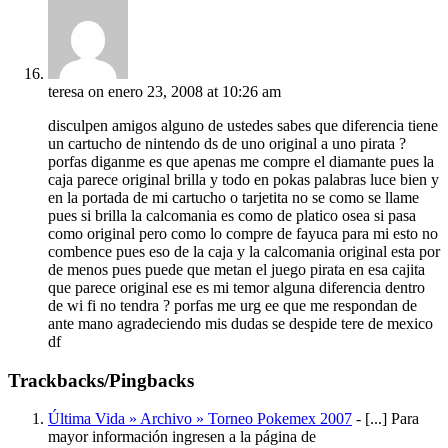
teresa
on enero 23, 2008 at 10:26 am
disculpen amigos alguno de ustedes sabes que diferencia tiene
un cartucho de nintendo ds de uno original a uno pirata ?
porfas diganme es que apenas me compre el diamante pues la
caja parece original brilla y todo en pokas palabras luce bien y
en la portada de mi cartucho o tarjetita no se como se llame
pues si brilla la calcomania es como de platico osea si pasa
como original pero como lo compre de fayuca para mi esto no
combence pues eso de la caja y la calcomania original esta por
de menos pues puede que metan el juego pirata en esa cajita
que parece original ese es mi temor alguna diferencia dentro
de wi fi no tendra ? porfas me urg ee que me respondan de
ante mano agradeciendo mis dudas se despide tere de mexico
df
Trackbacks/Pingbacks
Última Vida » Archivo » Torneo Pokemex 2007
- [...] Para
mayor información ingresen a la página de