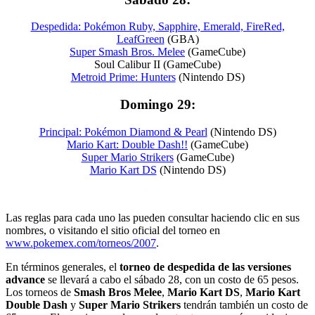
Despedida: Pokémon Ruby, Sapphire, Emerald, FireRed,
LeafGreen
(GBA)
Super Smash Bros. Melee
(GameCube)
Soul Calibur II (GameCube)
Metroid Prime: Hunters
(Nintendo DS)
Domingo 29:
Principal: Pokémon Diamond & Pearl
(Nintendo DS)
Mario Kart: Double Dash!!
(GameCube)
Super Mario Strikers
(GameCube)
Mario Kart DS
(Nintendo DS)
Las reglas para cada uno las pueden consultar haciendo clic en sus
nombres, o visitando el sitio oficial del torneo en
www.pokemex.com/torneos/2007
.
En términos generales, el
torneo de despedida de las versiones
advance
se llevará a cabo el sábado 28, con un costo de 65 pesos.
Los torneos de
Smash Bros Melee
,
Mario Kart DS
,
Mario Kart
Double Dash
y
Super Mario Strikers
tendrán también un costo de