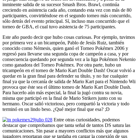
inminente salida de su sucesor Smash Bros. Brawl, continúa
creciendo en asistencia cada año, contando esta vez con más de 80
participantes, convirtiéndose en el segundo torneo más concurrido,
sólo detrás del evento principal. Sí, incluso mas concurrido que el
torneo de GBA, el cual tuvo asistencia de 75 participantes.
Este año puedo decir que hubo cosas curiosas. Por ejemplo, tuvimos
por primera vez a un bicampeón, Pablo de Jesús Ruiz, también
conocido como Némesis, quien ganó el Torneo Pokémex 2006 y
regresó para llevarse una segunda copa de campeón a casa, y por
consecuencia quedando por segunda vez a la liga Pokémon Nekenio
como ganadora del Torneo Pokémex. Por otra parte, hubo un
tricampeón en el torneo de Mario Kart Double Dash! Oscar volvió a
quedar en la gran final para defender su título, y no fue cualquier
final ya que la cercanía de salida de Mario Kart para el Nintendo Wii
provoca que éste sea el último torneo de Mario Kart Double Dash.
Para hacerlo aún más especial, la final la jugó contra su novia,
misma que participó en la final de Mario Strikers junto con su
hermano. Oscar salió victorioso, pero compartió la victoria y todo
terminó en un lindo beso. ¿Qué mejor final que esa? ;D
Entre otras curiosidades, podemos
destacar que comprobamos que tanta señal de tantos DS satura las
comunicaciones. Sin pasar a mayores conflictos más que algunos
jugadores reportaran que se tardaba en cargar la conexión de sus