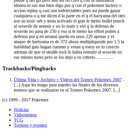
puede q del gts pero aun asi no creo q con la naturaleza
idonea ni sus stas bien digo por q con el pokemon factory o
accion replay q casi son indetectables pues asi puede ganar
cualquiera o q me dicen d la parte en el q el hariyama del otro
uso su toxic orb y tenia activado el guts le metio bullet punch
al weavile de nemsis y no lo mato y eso q la defensa de
weavile no pasa de 250 y eso si le metio los effort points a
defensa por q en neutral queda en unos 229 apenas y el
ataque de hariyama es de 372 ahora multipliquenle por 1.5 la
habilidad guts hagan cuentas y veran q estoy en lo corecto
ademas de que el stealth rock le habia entrado al weavile en
ese mismo turno pero se los dejo a su criterio…………
Trackbacks/Pingbacks
Última Vida » Archivo » Videos del Torneo Pokemex 2007
-
[...] Aqui les traigo para ustedes las finales de los diversos
torneos que se realizaron en el Torneo Pokemex 2007. [...]
(c) 1999 - 2017 Pokemex
Noticias
Videojuegos
TCG
Torneos y eventos