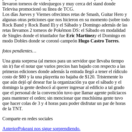
llevaron torneos de videojuegos y muy cerca del stand donde
Televisa promocionó su línea de TCG.
Los días Jueves y Viernes ofrecimos retas de Smash, Guitar Hero y
algunas otras peticiones que nos hicieron en su momento (sobre todo
Rock Band y Rock Band II) y el Sábado y Domingo además de las
retas llevamos 2 torneos de Pokémon DS: el Sábado en modalidad
de Singles donde el triunfador fue
Eric Martínez
y el Domingo en
modo Dobles donde se coronó campeón
Hugo Castro Torres
.
fotos pendientes…
Una grata sorpresa (al menos para un servidor que llevaba tiempo
sin ir) fue el notar que varios precios han bajado con respecto a las
primeras ediciones donde además la entrada llegó a tener el rídiculo
costo de $80 y la una playerita no bajaba de $120. Tristemente lo
que aún dejó qé desear fue la organización ya que el sábado y el
domingo la gente desbocó al querer ingresar al edificio a tal grado
que el personal de la convención tuvo que llamar agente policiacos
para mantener el orden; sin mencionar que muchísima gente tuvo
que hacer colas de 3 y 4 horas para poder disfrutar un par de horas
de la TNT.
Comparte en redes sociales
Anterior
Pokeani nos sigue sorprendiendo.