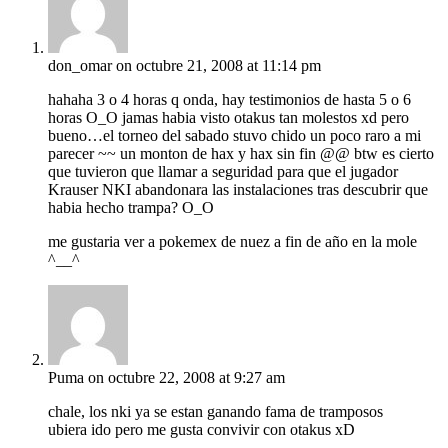
don_omar
on octubre 21, 2008 at 11:14 pm
hahaha 3 o 4 horas q onda, hay testimonios de hasta 5 o 6
horas O_O jamas habia visto otakus tan molestos xd pero
bueno…el torneo del sabado stuvo chido un poco raro a mi
parecer ~~ un monton de hax y hax sin fin @@ btw es cierto
que tuvieron que llamar a seguridad para que el jugador
Krauser NKI abandonara las instalaciones tras descubrir que
habia hecho trampa? O_O
me gustaria ver a pokemex de nuez a fin de año en la mole
^__^
Puma
on octubre 22, 2008 at 9:27 am
chale, los nki ya se estan ganando fama de tramposos
ubiera ido pero me gusta convivir con otakus xD