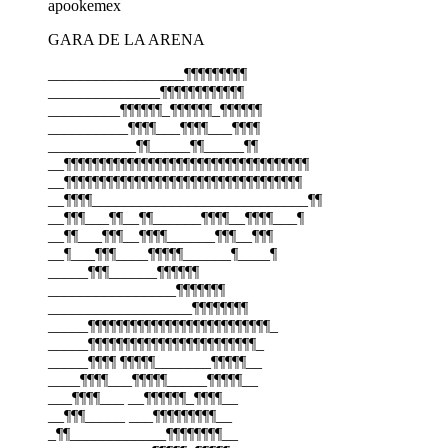
apookemex
GARA DE LA ARENA
_________________¶¶¶¶¶¶¶¶¶
______________¶¶¶¶¶¶¶¶¶¶¶¶
_________¶¶¶¶¶¶_¶¶¶¶¶¶_¶¶¶¶¶¶
__________¶¶¶¶___¶¶¶¶___¶¶¶¶
___________¶¶_____¶¶_____¶¶
__¶¶¶¶¶¶¶¶¶¶¶¶¶¶¶¶¶¶¶¶¶¶¶¶¶¶¶¶¶¶¶¶¶¶¶
__¶¶¶¶¶¶¶¶¶¶¶¶¶¶¶¶¶¶¶¶¶¶¶¶¶¶¶¶¶¶¶¶¶¶
__¶¶¶¶___________________________¶¶
__¶¶¶___¶¶__¶¶______¶¶¶¶__¶¶¶¶___¶
__¶¶___¶¶¶__¶¶¶¶______¶¶¶__¶¶¶
__¶___¶¶¶____¶¶¶¶¶______¶____¶
_____¶¶¶______¶¶¶¶¶¶
________________¶¶¶¶¶¶¶
__________________¶¶¶¶¶¶¶¶
_____¶¶¶¶¶¶¶¶¶¶¶¶¶¶¶¶¶¶¶¶¶¶¶¶¶¶_
_____¶¶¶¶¶¶¶¶¶¶¶¶¶¶¶¶¶¶¶¶¶¶¶¶_
_____¶¶¶¶ ¶¶¶¶¶_______¶¶¶¶¶__
____¶¶¶¶___¶¶¶¶¶_____¶¶¶¶¶__
___¶¶¶¶___ __¶¶¶¶¶¶_¶¶¶¶__
__¶¶¶_____ ___¶¶¶¶¶¶¶¶¶__
_¶¶____________¶¶¶¶¶¶¶¶__