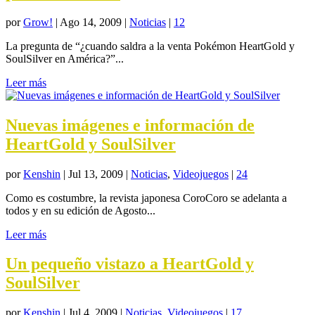
por
Grow!
|
Ago 14, 2009
|
Noticias
|
12
La pregunta de “¿cuando saldra a la venta Pokémon HeartGold y
SoulSilver en América?”...
Leer más
Nuevas imágenes e información de
HeartGold y SoulSilver
por
Kenshin
|
Jul 13, 2009
|
Noticias
,
Videojuegos
|
24
Como es costumbre, la revista japonesa CoroCoro se adelanta a
todos y en su edición de Agosto...
Leer más
Un pequeño vistazo a HeartGold y
SoulSilver
por
Kenshin
|
Jul 4, 2009
|
Noticias
,
Videojuegos
|
17