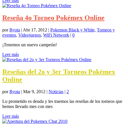
Leer más
Reseña 4o Torneo Pokémex Online
por
Ryota
|
Abr 17, 2012
|
Pokemon Black y White
,
Torneos y
eventos
,
Videojuegos
,
WiFi Network
|
0
¡Tenemos un nuevo campeón!
Leer más
Reseñas del 2o y 3er Torneos Pokémex
Online
por
Ryota
|
Mar 9, 2012
|
Noticias
|
2
Lo prometido es deuda y les traemos las reseñas de los torneos que
hemos llevado mes con mes
Leer más