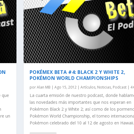
EON
POKÉMEX BETA #4: BLACK 2 Y WHITE 2,
POKÉMON WORLD CHAMPIONSHIPS
por
Alan MB
|
Ago 15, 2012
|
Artículos
,
Noticias
,
Podcast
|
4
e que
La cuarta emisión de nuestro podcast, donde hablam
las novedades más importantes que nos esperan en
n
Pokémon Black 2 y White 2; así como de los pormeno
bre un
Pokémon World Championship, el torneo internaciona
Pokémon celebrado del 10 al 12 de agosto en Hawaii.