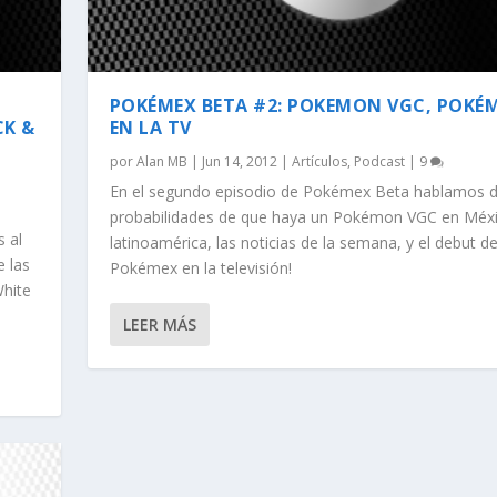
POKÉMEX BETA #2: POKEMON VGC, POKÉ
CK &
EN LA TV
por
Alan MB
|
Jun 14, 2012
|
Artículos
,
Podcast
|
9
En el segundo episodio de Pokémex Beta hablamos d
l
probabilidades de que haya un Pokémon VGC en Méxi
 al
latinoamérica, las noticias de la semana, y el debut d
 las
Pokémex en la televisión!
hite
LEER MÁS