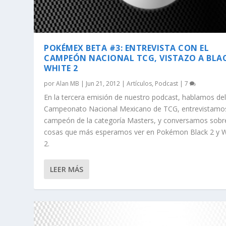
POKÉMEX BETA #3: ENTREVISTA CON EL
CAMPEÓN NACIONAL TCG, VISTAZO A BLA
WHITE 2
por
Alan MB
|
Jun 21, 2012
|
Artículos
,
Podcast
|
7
En la tercera emisión de nuestro podcast, hablamos de
Campeonato Nacional Mexicano de TCG, entrevistamos
campeón de la categoría Masters, y conversamos sobre
cosas que más esperamos ver en Pokémon Black 2 y W
2.
LEER MÁS