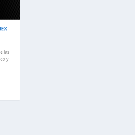
MEX
e las
co y
e