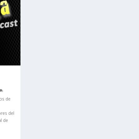
os de
res del
l de