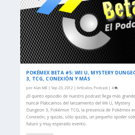
POKÉMEX BETA #5: WII U, MYSTERY DUNG
3, TCG, CONEXIÓN Y MÁS
por
Alan MB
|
Sep 20, 2012
|
Artículos
,
Podcast
|
4
¡El quinto episodio de nuestro podcast llega más grand
nunca! Platicamos del lanzamiento del Wii U, Mystery
Dungeon 3, Pokémon TCG, la presencia de Pokémex e
Conexión, y quizás, sólo quizás, un pequeño spoiler so
futuro y muy esperado evento.