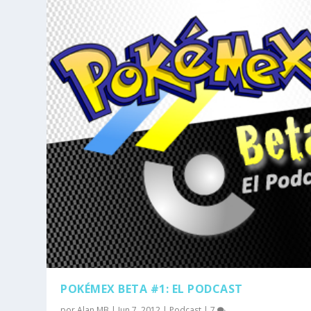
POKÉMEX BETA #1: EL PODCAST
por
Alan MB
|
Jun 7, 2012
|
Podcast
|
7